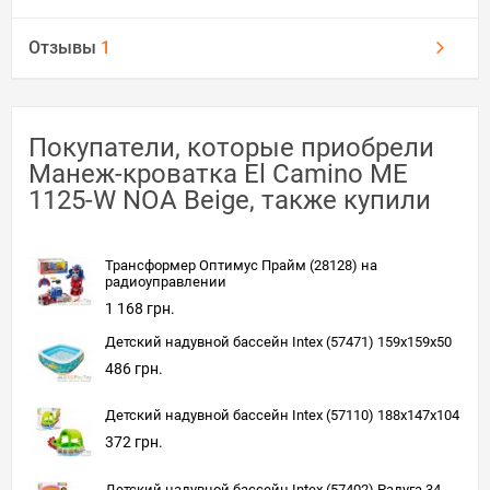
Отзывы
1
Покупатели, которые приобрели
Манеж-кроватка El Camino ME
1125-W NOA Beige, также купили
Трансформер Оптимус Прайм (28128) на
радиоуправлении
1 168 грн.
Детский надувной бассейн Intex (57471) 159x159x50
486 грн.
Детский надувной бассейн Intex (57110) 188x147x104
372 грн.
Детский надувной бассейн Intex (57402) Радуга 34