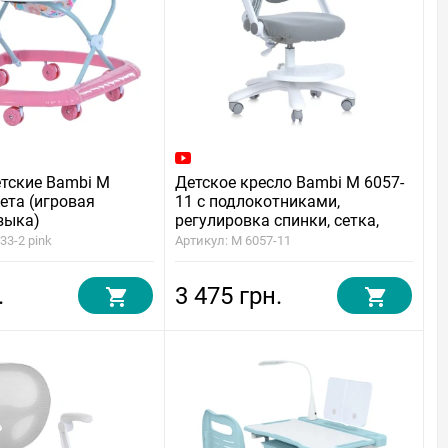
етские Bambi M
Детское кресло Bambi M 6057-
вета (игровая
11 с подлокотниками,
зыка)
регулировка спинки, сетка,
подножка, блокировка колёс
33-2 pink
Артикул: M 6057-11
.
3 475 грн.