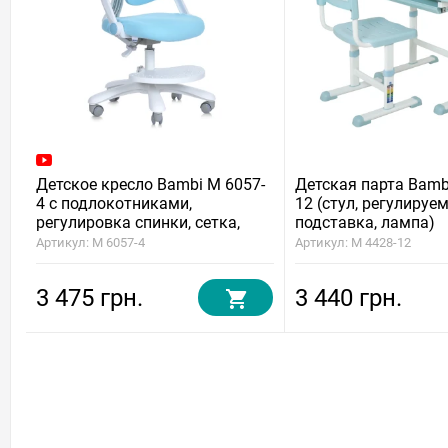
Детское кресло Bambi M 6057-
Детская парта Bamb
4 с подлокотниками,
12 (стул, регулируе
регулировка спинки, сетка,
подставка, лампа)
подножка, блокировка колёс
Артикул: M 6057-4
Артикул: M 4428-12
3 475 грн.
3 440 грн.