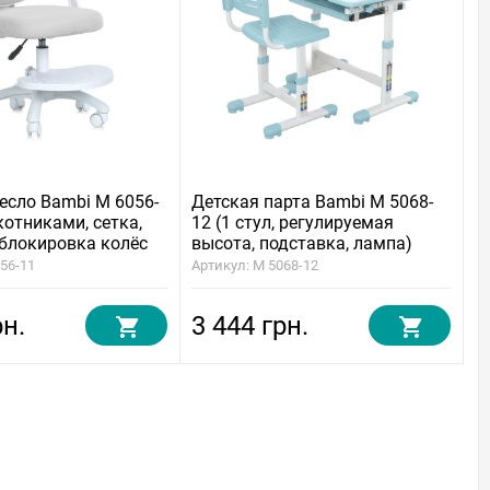
есло Bambi M 6056-
Детская парта Bambi M 5068-
котниками, сетка,
12 (1 стул, регулируемая
 блокировка колёс
высота, подставка, лампа)
056-11
Артикул: M 5068-12
рн.
3 444 грн.