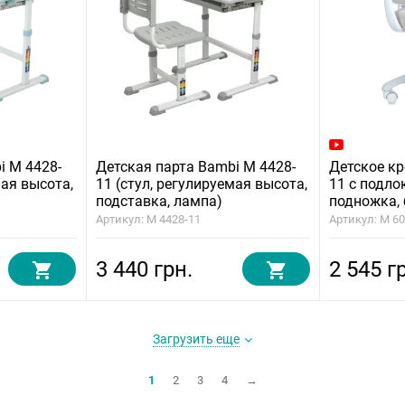
i M 4428-
Детская парта Bambi M 4428-
Детское кр
мая высота,
11 (стул, регулируемая высота,
11 с подло
подставка, лампа)
подножка,
Артикул: M 4428-11
Артикул: M 6
3 440 грн.
2 545 г
Загрузить еще
1
2
3
4
→