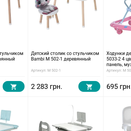
стульчиком
Детский столик со стульчиком
Ходунки д
вянный
Bambi M 502-1 деревянный
5033-2 4 ц
панель, му
Артикул: M 502-1
Артикул: M 50
2 283 грн.
695 грн