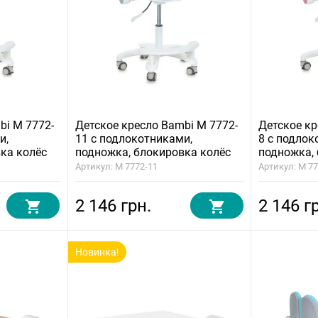
bi M 7772-
Детское кресло Bambi M 7772-
Детское кр
и,
11 с подлокотниками,
8 с подлок
ка колёс
подножка, блокировка колёс
подножка,
Артикул: M 7772-11
Артикул: M 77
2 146 грн.
2 146 г
Новинка!