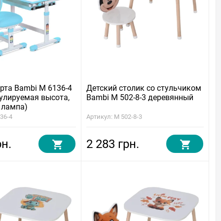
рта Bambi M 6136-4
Детский столик со стульчиком
егулируемая высота,
Bambi M 502-8-3 деревянный
 лампа)
36-4
Артикул: M 502-8-3
рн.
2 283 грн.