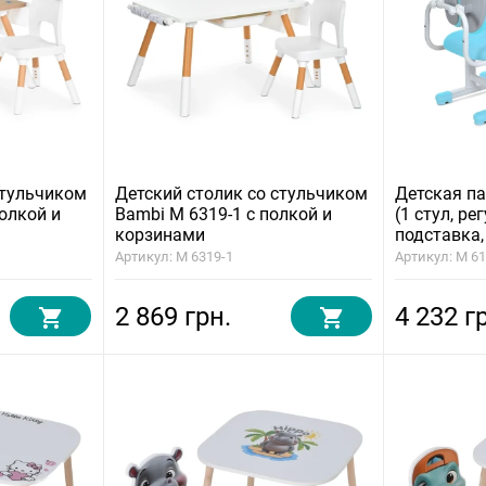
стульчиком
Детский столик со стульчиком
Детская па
олкой и
Bambi M 6319-1 с полкой и
(1 стул, р
корзинами
подставка,
Артикул: M 6319-1
Артикул: M 61
2 869 грн.
4 232 г