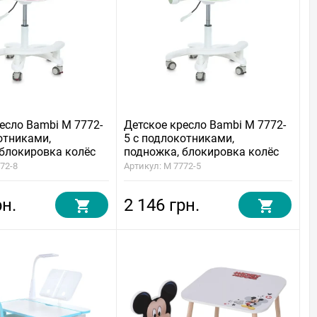
есло Bambi M 7772-
Детское кресло Bambi M 7772-
отниками,
5 с подлокотниками,
 блокировка колёс
подножка, блокировка колёс
72-8
Артикул: M 7772-5
рн.
2 146 грн.