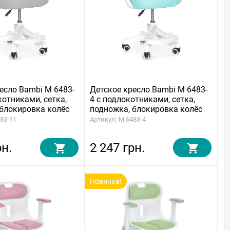
есло Bambi M 6483-
Детское кресло Bambi M 6483-
котниками, сетка,
4 с подлокотниками, сетка,
 блокировка колёс
подножка, блокировка колёс
483-11
Артикул: M 6483-4
рн.
2 247 грн.
Новинка!