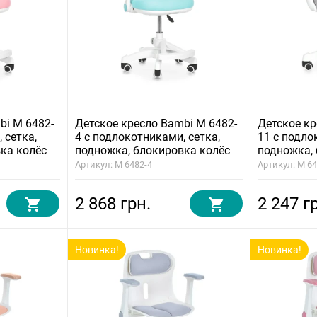
bi M 6482-
Детское кресло Bambi M 6482-
Детское кр
 сетка,
4 с подлокотниками, сетка,
11 с подло
ка колёс
подножка, блокировка колёс
подножка,
Артикул: M 6482-4
Артикул: M 6
2 868 грн.
2 247 г
Новинка!
Новинка!