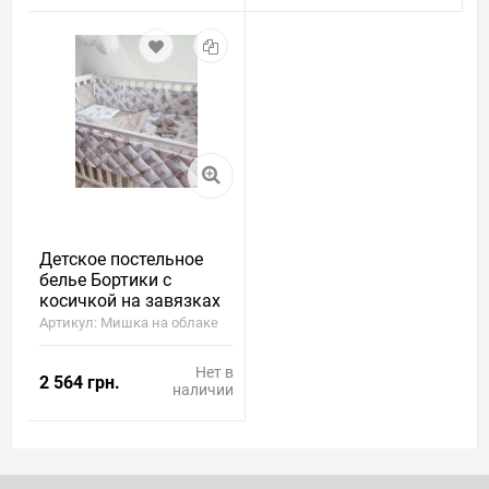
Детское постельное
белье Бортики с
косичкой на завязках
"Мишка"
Артикул: Мишка на облаке
Нет в
2 564 грн.
наличии