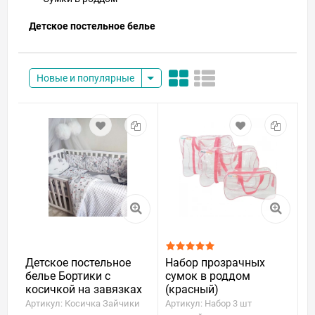
Детское постельное белье
Новые и популярные
Детское постельное
Набор прозрачных
белье Бортики с
сумок в роддом
косичкой на завязках
(красный)
Зайчики
Артикул: Косичка Зайчики
Артикул: Набор 3 шт