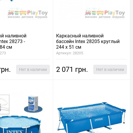
ый наливной
Каркасный наливной
ntex 28273 -
бассейн Intex 28205 круглый
84 см
244 х 51 см
8273
Артикул: 28205
грн.
2 071 грн.
Нет в наличии
Нет в наличии