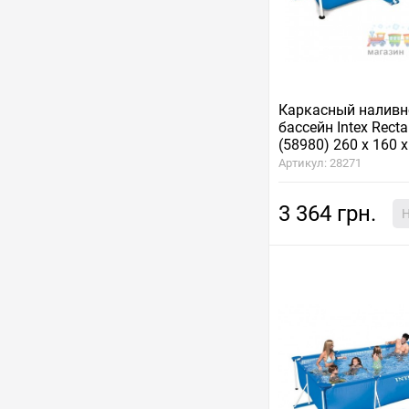
Каркасный наливн
бассейн Intex Rect
(58980) 260 х 160 х
Артикул: 28271
3 364 грн.
Н