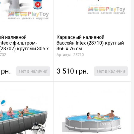
ый наливной
Каркасный наливной
ntex с фильтром-
бассейн Intex (28710) круглый
(28702) круглый 305 х
366 х 76 см
8702
Артикул: 28710
грн.
3 510 грн.
Нет в наличии
Нет в наличии