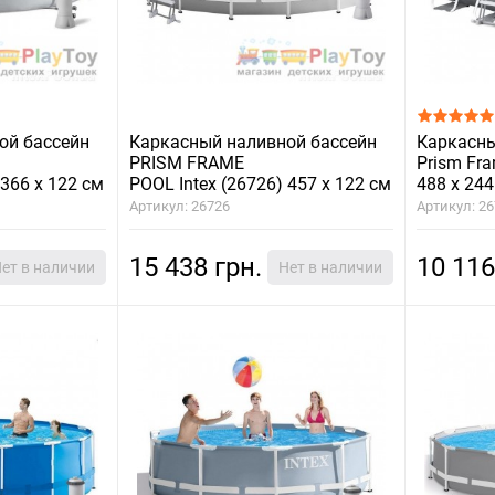
ой бассейн
Каркасный наливной бассейн
Каркасны
PRISM FRAME
Prism Fra
 366 х 122 см
POOL Intex (26726) 457 х 122 см
488 х 244
Артикул: 26726
Артикул: 2
15 438 грн.
10 116
ет в наличии
Нет в наличии