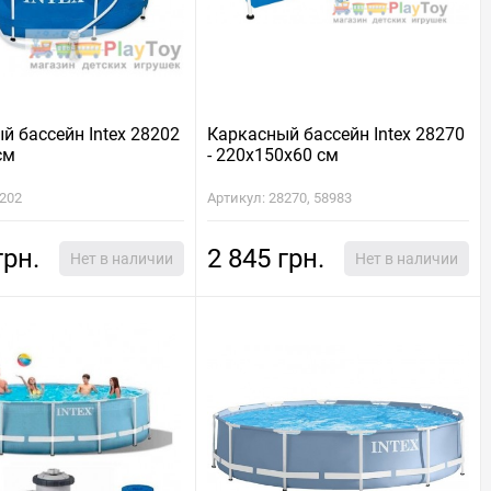
й бассейн Intex 28202
Каркасный бассейн Intex 28270
см
- 220х150х60 см
8202
Артикул: 28270, 58983
грн.
2 845 грн.
Нет в наличии
Нет в наличии