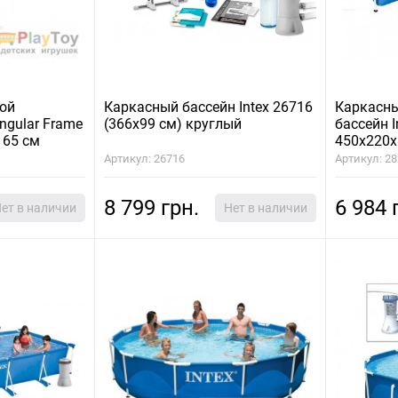
ой
Каркасный бассейн Intex 26716
Каркасн
angular Frame Pool 28271
(366х99 см) круглый
бассейн I
 65 см
450х220х
Артикул: 26716
Артикул: 2
8 799 грн.
6 984 
ет в наличии
Нет в наличии