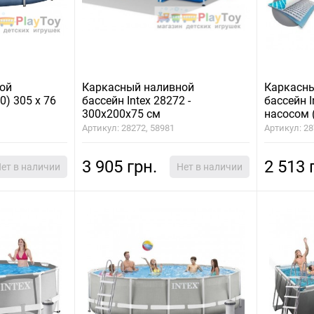
ой
Каркасный наливной
Каркасн
0) 305 х 76
бассейн Intex 28272 -
бассейн I
300х200х75 см
насосом 
76 см
Артикул: 28272, 58981
Артикул: 2
3 905 грн.
2 513 
ет в наличии
Нет в наличии