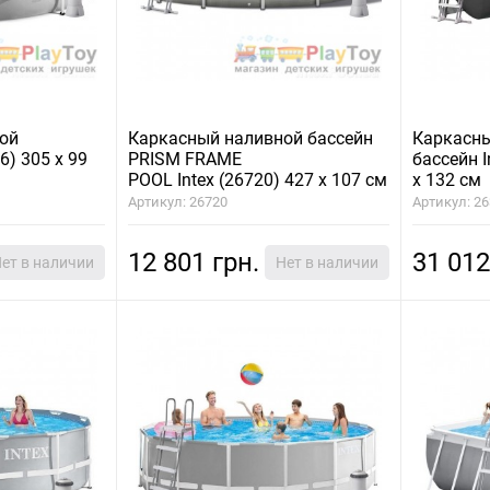
ой
Каркасный наливной бассейн
Каркасн
6) 305 х 99
PRISM FRAME
бассейн I
POOL Intex (26720) 427 х 107 см
х 132 см
Артикул: 26720
Артикул: 2
12 801 грн.
31 012
ет в наличии
Нет в наличии