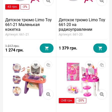
-43 грн.
-3%
Детское трюмо Limo Toy
Детское трюмо Limo Toy
661-21 Маленькая
661-20 на
кокетка
радиоуправлении
(волшебная палочка)
Артикул: 661-21
Артикул: 661-20
1 317 грн.
1 379 грн.
1 274 грн.
-248 грн.
-20%