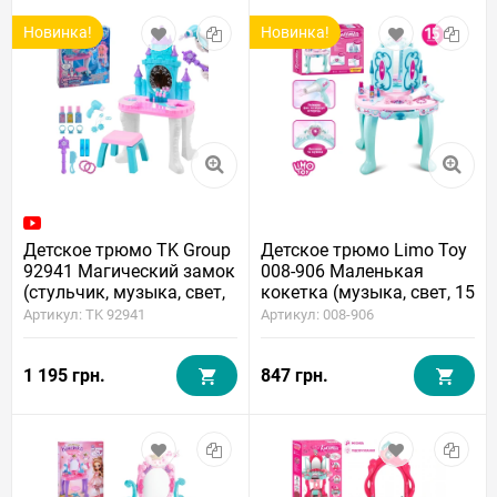
Новинка!
Новинка!
Детское трюмо TK Group
Детское трюмо Limo Toy
92941 Магический замок
008-906 Маленькая
(стульчик, музыка, свет,
кокетка (музыка, свет, 15
волшебная палочка)
аксессуаров)
Артикул: TK 92941
Артикул: 008-906
1 195 грн.
847 грн.