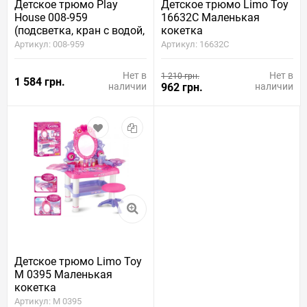
Детское трюмо Play
Детское трюмо Limo Toy
House 008-959
16632C Маленькая
(подсветка, кран с водой,
кокетка
сенсорное управление,
Артикул: 008-959
Артикул: 16632C
мелодии)
Нет в
Нет в
1 210 грн.
1 584 грн.
наличии
962 грн.
наличии
Детское трюмо Limo Toy
M 0395 Маленькая
кокетка
Артикул: M 0395