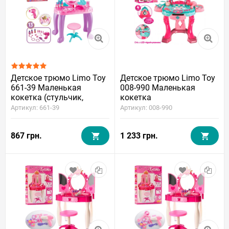
Детское трюмо Limo Toy
Детское трюмо Limo Toy
661-39 Маленькая
008-990 Маленькая
кокетка (стульчик,
кокетка
музыка, свет)
Артикул: 661-39
Артикул: 008-990
867 грн.
1 233 грн.