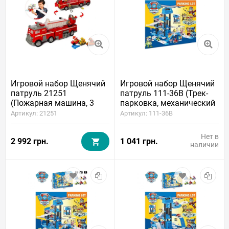
Игровой набор Щенячий
Игровой набор Щенячий
патруль 21251
патруль 111-36B (Трек-
(Пожарная машина, 3
парковка, механический
героя, свет, звук)
подъемник, 2 щенка, 2
Артикул: 21251
Артикул: 111-36B
машинки)
Нет в
2 992 грн.
1 041 грн.
наличии