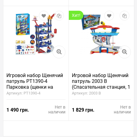
Хит!
Игровой набор Щенячий
Игровой набор Щенячий
патруль PT1390-4
патруль 2003 B
Парковка (щенки на
(Спасательная станция, 1
машинках, 5 этажей,
герой, свет, звук)
Артикул: PT1390-4
Артикул: 2003 B
кран)
Нет в
Нет в
1 490 грн.
1 829 грн.
наличии
наличии