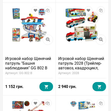
Игровой набор Щенячий
Игровой набор Щенячий
патруль "Башня
патруль 2028 (Трейлер-
наблюдения" GG 802 B
автовоз, квадроцикл,
Райдер, свет, звук)
Артикул: GG 802 B
Артикул: 2028
1 152 грн.
2 940 грн.