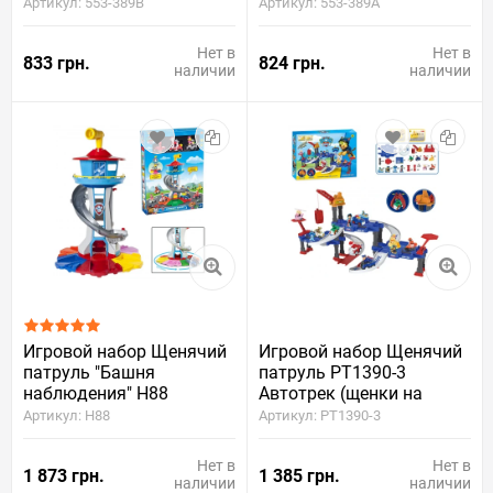
этажа, 2 героя, 2
этажа, 2 героя, 2
Артикул: 553-389B
Артикул: 553-389A
машинки)
машинки)
Нет в
Нет в
833 грн.
824 грн.
наличии
наличии
Игровой набор Щенячий
Игровой набор Щенячий
патруль "Башня
патруль PT1390-3
наблюдения" H88
Автотрек (щенки на
(Парковка, 3 героя, свет,
машинках, подъёмный
Артикул: H88
Артикул: PT1390-3
звук)
кран)
Нет в
Нет в
1 873 грн.
1 385 грн.
наличии
наличии