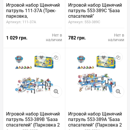
Игровой набор Щенячий
Игровой набор Щенячий
патруль 111-37A (Трек-
патруль 553-389C "База
парковка,
спасателей"
автоматический
(Заправочная станция, 2
Артикул: 111-37A
Артикул: 553-389C
подъемник, 2 щенка, 2
этажа, 2 героя, 2
машинки, свет, звук)
машинки)
Нет в
Нет в
1 029 грн.
782 грн.
наличии
наличии
Игровой набор Щенячий
Игровой набор Щенячий
патруль 553-389B "База
патруль 553-389A "База
спасателей" (Парковка 2
спасателей" (Парковка 2