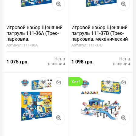
Игровой набор Щенячий
Игровой набор Щенячий
патруль 111-36A (Трек-
патруль 111-37B (Трек-
парковка,
парковка, механический
автоматический
подъемник, 2 щенка, 2
Артикул: 111-36A
Артикул: 111-37B
подъемник, 2 щенка, 2
машинки)
машинки, свет, звук)
Нет в
Нет в
1 075 грн.
1 098 грн.
наличии
наличии
Хит!