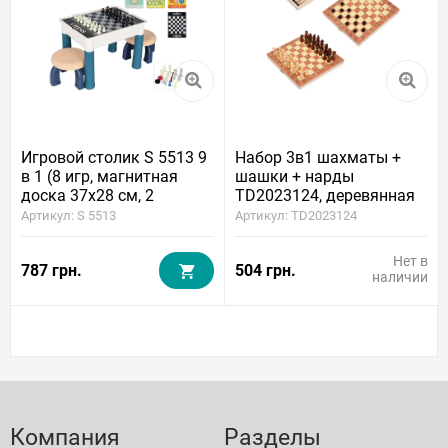
Игровой столик S 5513 9
Набор 3в1 шахматы +
в 1 (8 игр, магнитная
шашки + нарды
доска 37x28 см, 2
TD2023124, деревянная
стульчика)
магнитная доска (25x27
Артикул: S 5513
Артикул: TD2023124
см)
Нет в
787 грн.
504 грн.
наличии
Компания
Разделы