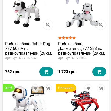
Робот-собака Robot Dog
Робот-собака
777-602 A на
Далматинец 777-338 на
радиоуправлении (26 см,
радиоуправлении (29 см,
батарейки, свет, звук,
аккумулятор, свет, звук)
Артикул: R 777-602 A
Артикул: R 777-338
пускает газы)
762 грн.
1 723 грн.
Хит!
Новинка!