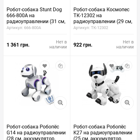
Робот-собака Stunt Dog
Робот-собака Космопес
666-800A на
ТК-12302 на
радиоуправлении (31 см,
радиоуправлении (29 см,
аккумулятор, свет, звук,
батарейки, свет, звук)
Артикул: 666-800A
Артикул: ТК-12302
пульт, пульт-браслет)
Нет в
Нет в
1 361 грн.
922 грн.
наличии
наличии
Робот-собака Робопёс
Робот-собака Робопёс
G14 на радиоуправлении
K27 на радиоуправлении
(28 см, аккумулятор,
(25 см, аккумулятор,