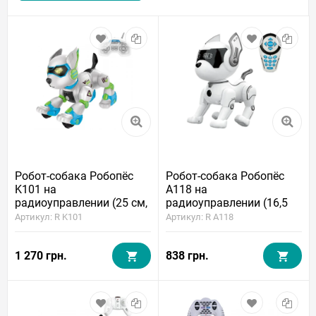
Робот-собака Робопёс
Робот-собака Робопёс
K101 на
A118 на
радиоуправлении (25 см,
радиоуправлении (16,5
аккумулятор, свет, звук)
см, аккумулятор, свет,
Артикул: R K101
Артикул: R A118
звук)
1 270 грн.
838 грн.