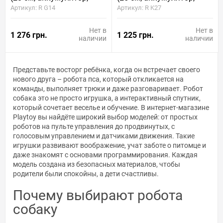
свет, звук)
свет, звук)
Артикул: R G14
Артикул: R K27
Нет в
Нет в
1 276 грн.
1 225 грн.
наличии
наличии
Представьте восторг ребёнка, когда он встречает своего
нового друга – робота пса, который откликается на
команды, выполняет трюки и даже разговаривает. Робот
собака это не просто игрушка, а интерактивный спутник,
который сочетает веселье и обучение. В интернет-магазине
Playtoy вы найдёте широкий выбор моделей: от простых
роботов на пульте управления до продвинутых, с
голосовым управлением и датчиками движения. Такие
игрушки развивают воображение, учат заботе о питомце и
даже знакомят с основами программирования. Каждая
модель создана из безопасных материалов, чтобы
родители были спокойны, а дети счастливы.
Почему выбирают робота
собаку