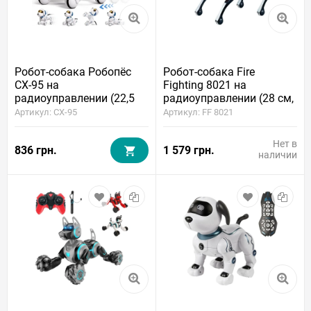
Робот-собака Робопёс
Робот-собака Fire
CX-95 на
Fighting 8021 на
радиоуправлении (22,5
радиоуправлении (28 см,
см, аккумулятор, свет,
аккумулятор, свет, звук,
Артикул: CX-95
Артикул: FF 8021
звук)
парогенератор, пульт,
управление голосом)
Нет в
836 грн.
1 579 грн.
наличии