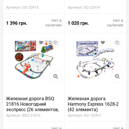
Артикул: GD 22915
Артикул: GD 22914
Нет в
Нет в
1 396 грн.
1 020 грн.
наличии
наличии
Железная дорога BSQ
Железная дорога
21816 Новогодний
Harmony Express 1628-2
экспресс (26 элементов,
(42 элемента)
длина пути 732 см)
Артикул: BSQ 21816
Артикул: GD 1628-2
Нет в
Нет в