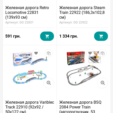
Железная дорога Retro
Железная дорога Steam
Locomotive 22831
Train 22922 (186,3x102,8
(139x93 см)
см)
Артикул: GD 22831
Артикул: GD 22922
591 грн.
1 334 грн.
Железная дорога Variblec
Железная дорога BSQ
Track 22910 (92x92 /
2084 Power Train
50x122 см)
(автопогрузчик, 53