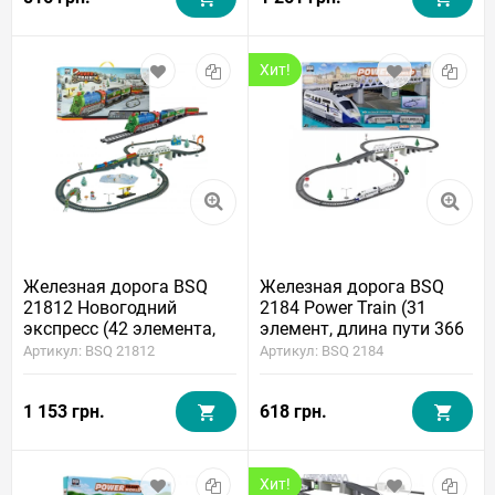
Хит!
Железная дорога BSQ
Железная дорога BSQ
21812 Новогодний
2184 Power Train (31
экспресс (42 элемента,
элемент, длина пути 366
длина пути 366 см)
см)
Артикул: BSQ 21812
Артикул: BSQ 2184
1 153 грн.
618 грн.
Хит!