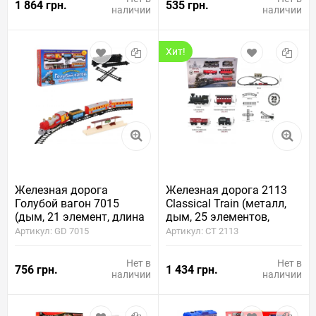
1 864 грн.
535 грн.
наличии
наличии
Хит!
Железная дорога
Железная дорога 2113
Голубой вагон 7015
Classical Train (металл,
(дым, 21 элемент, длина
дым, 25 элементов,
пути 580 см)
длина пути 720 см)
Артикул: GD 7015
Артикул: CT 2113
Нет в
Нет в
756 грн.
1 434 грн.
наличии
наличии