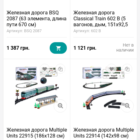
Железная дорога BSQ
Железная дорога
2087 (63 элемента, длина
Classical Train 602 B (5
пути 670 см)
вагонов, дым, 151x92,5
см, аккумулятор)
Артикул: BSQ 2087
Артикул: 602 B
Нет в
1 387 грн.
1 121 грн.
наличии
Железная дорога Multiple
Железная дорога Multiple
Units 22915 (186x128 см)
Units 22914 (142x98 см)