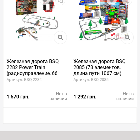
Железная дорога BSQ
Железная дорога BSQ
2282 Power Train
2085 (78 элементов,
(радиоуправление, 66
длина пути 1067 см)
элементов, длина пути
Артикул: BSQ 2282
Артикул: BSQ 2085
593 см)
Нет в
Нет в
1 570 грн.
1 292 грн.
наличии
наличии