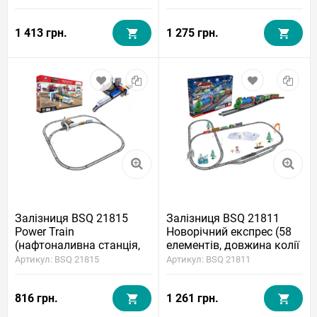
549 см)
1 413 грн.
1 275 грн.
Залізниця BSQ 21815
Залізниця BSQ 21811
Power Train
Новорічний експрес (58
(нафтоналивна станція,
елементів, довжина колії
26 елементів, довжина
670 см)
Артикул: BSQ 21815
Артикул: BSQ 21811
колії 300 см)
816 грн.
1 261 грн.