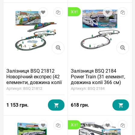
Хіт!
Залізниця BSQ 21812
Залізниця BSQ 2184
Новорічний експрес (42
Power Train (31 елемент,
елементи, довжина колії
довжина колії 366 см)
366 см)
Артикул: BSQ 21812
Артикул: BSQ 2184
1 153 грн.
618 грн.
Хіт!