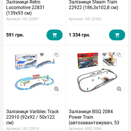
Залізниця Retro
Залізниця Steam Train
Locomotive 22831
22922 (186,3x102,8 см)
(139x93 см)
Артикул: GD 22831
Артикул: GD 22922
591 грн.
1 334 грн.
Залізниця Variblec Track
Залізниця BSQ 2084
22910 (92x92 / 50x122
Power Train
см)
(автозавантажувач, 53
елементи, довжина колії
Артикул: GD 22910
Артикул: BSQ 2084