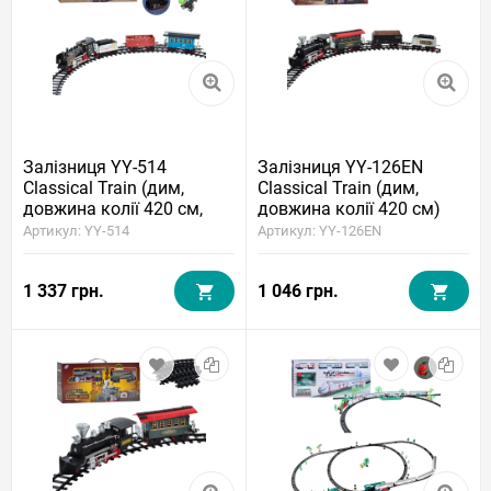
Залізниця YY-514
Залізниця YY-126EN
Classical Train (дим,
Classical Train (дим,
довжина колії 420 см,
довжина колії 420 см)
USB)
Артикул: YY-514
Артикул: YY-126EN
1 337 грн.
1 046 грн.