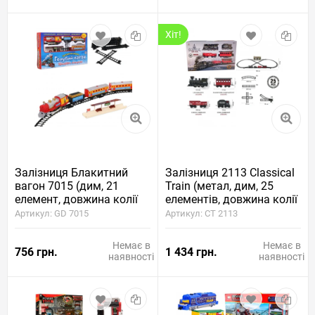
Хіт!
Залізниця Блакитний
Залізниця 2113 Classical
вагон 7015 (дим, 21
Train (метал, дим, 25
елемент, довжина колії
елементів, довжина колії
580 см)
720 см)
Артикул: GD 7015
Артикул: CT 2113
Немає в
Немає в
756 грн.
1 434 грн.
наявності
наявності