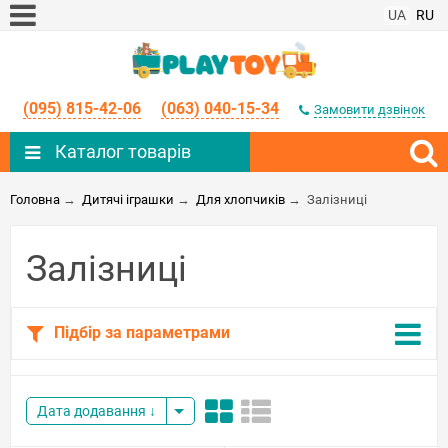
UA
RU
(095) 815-42-06
(063) 040-15-34
Замовити дзвінок
Каталог товарів
Головна
→
Дитячі іграшки
→
Для хлопчиків
→
Залізниці
Залізниці
Підбір за параметрами
Дата додавання