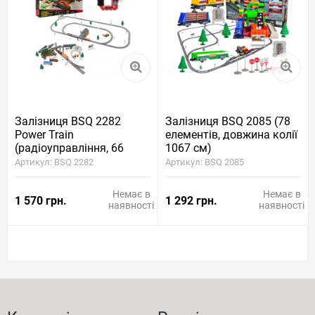
Залізниця BSQ 2282
Залізниця BSQ 2085 (78
Power Train
елементів, довжина колії
(радіоуправління, 66
1067 см)
елементів, довжина колії
Артикул: BSQ 2282
Артикул: BSQ 2085
593 см)
Немає в
Немає в
1 570 грн.
1 292 грн.
наявності
наявності