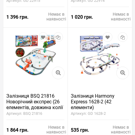
Артикул: GD 22915
Артикул: GD 22914
Немає в
Немає в
1 396 грн.
1 020 грн.
наявності
наявності
Залізниця BSQ 21816
Залізниця Harmony
Новорічний експрес (26
Express 1628-2 (42
елементів, довжина колії
елементи)
732 см)
Артикул: BSQ 21816
Артикул: GD 1628-2
Немає в
Немає в
1 864 грн.
535 грн.
наявності
наявності