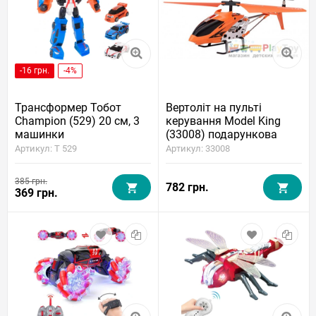
-16 грн.
-4%
Трансформер Тобот
Вертоліт на пульті
Champion (529) 20 см, 3
керування Model King
машинки
(33008) подарункова
упаковка, 6 кольорів
Артикул: T 529
Артикул: 33008
385 грн.
782 грн.
369 грн.