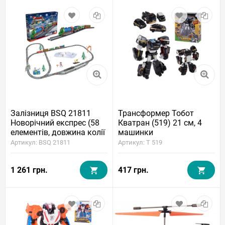
Залізниця BSQ 21811
Трансформер Тобот
Новорічний експрес (58
Кватран (519) 21 см, 4
елементів, довжина колії
машинки
670 см)
Артикул: BSQ 21811
Артикул: T 519
1 261 грн.
417 грн.