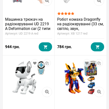
Машинка трюкач на
Робот комаха Dragonfly
радіокеруванні UD 2219
на радіокеруванні (33 см,
A Deformation car (2 типи
світло, звук,
управління) Red
парогенератор)
Артикул: UD 2219 A red
Артикул: XB 1217 red
944 грн.
784 грн.