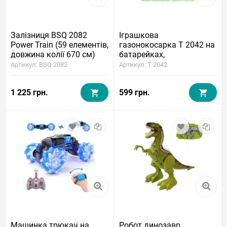
Залізниця BSQ 2082
Іграшкова
Power Train (59 елементів,
газонокосарка T 2042 на
довжина колії 670 см)
батарейках,
підсвічування, звук
Артикул: BSQ 2082
Артикул: T 2042
1 225 грн.
599 грн.
Машинка трюкач на
Робот динозавр