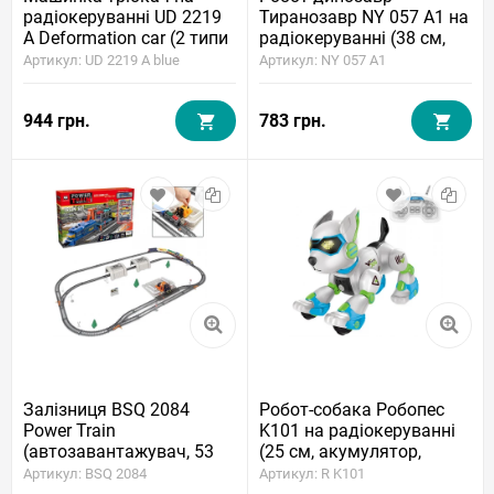
радіокеруванні UD 2219
Тиранозавр NY 057 A1 на
A Deformation car (2 типи
радіокеруванні (38 см,
управління) Blue
акумулятор, світло, звук,
Артикул: UD 2219 A blue
Артикул: NY 057 A1
парогенератор)
944 грн.
783 грн.
Залізниця BSQ 2084
Робот-собака Робопес
Power Train
K101 на радіокеруванні
(автозавантажувач, 53
(25 см, акумулятор,
елементи, довжина колії
світло, звук)
Артикул: BSQ 2084
Артикул: R K101
549 см)