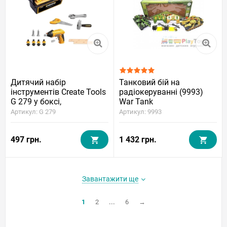
Дитячий набір
Танковий бій на
інструментів Create Tools
радіокеруванні (9993)
G 279 у боксі,
War Tank
шуруповерт, гайковий
Артикул: G 279
Артикул: 9993
ключ, пила, молоток,
деталі
497 грн.
1 432 грн.
Завантажити ще
...
1
2
6
→