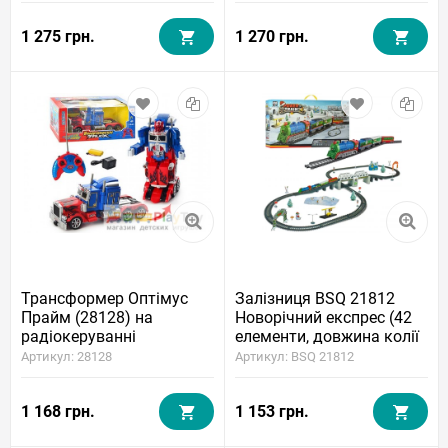
1 275 грн.
1 270 грн.
Трансформер Оптімус
Залізниця BSQ 21812
Прайм (28128) на
Новорічний експрес (42
радіокеруванні
елементи, довжина колії
366 см)
Артикул: 28128
Артикул: BSQ 21812
1 168 грн.
1 153 грн.