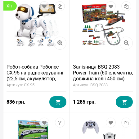
Хіт!
Робот-собака Робопес
Залізниця BSQ 2083
CX-95 на радіокеруванні
Power Train (60 елементів,
(22,5 см, акумулятор,
довжина колії 450 см)
світло, звук)
Артикул: CX-95
Артикул: BSQ 2083
836 грн.
1 285 грн.