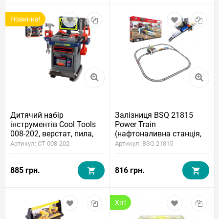
Новинка!
Дитячий набір
Залізниця BSQ 21815
інструментів Cool Tools
Power Train
008-202, верстат, пила,
(нафтоналивна станція,
шуруповерт, молоток,
26 елементів, довжина
Артикул: CT 008-202
Артикул: BSQ 21815
викрутки, гайковий
колії 300 см)
ключ, плоскогубці
885 грн.
816 грн.
Хіт!