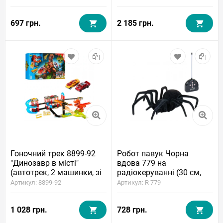
697 грн.
2 185 грн.
Гоночний трек 8899-92
Робот павук Чорна
"Динозавр в місті"
вдова 779 на
(автотрек, 2 машинки, зі
радіокеруванні (30 см,
звуком)
батарейки, світло)
Артикул: 8899-92
Артикул: R 779
1 028 грн.
728 грн.