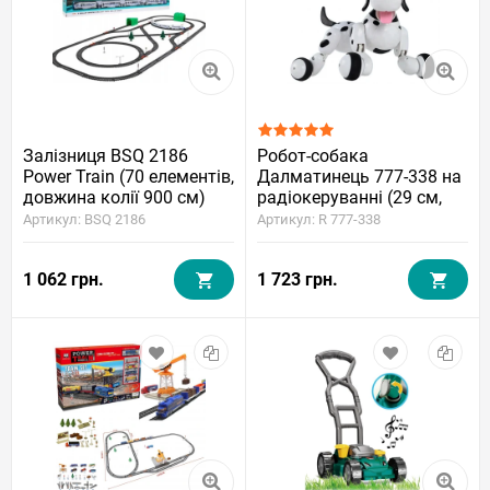
Залізниця BSQ 2186
Робот-собака
Power Train (70 елементів,
Далматинець 777-338 на
довжина колії 900 см)
радіокеруванні (29 см,
акумулятор, світло, звук)
Артикул: BSQ 2186
Артикул: R 777-338
1 062 грн.
1 723 грн.