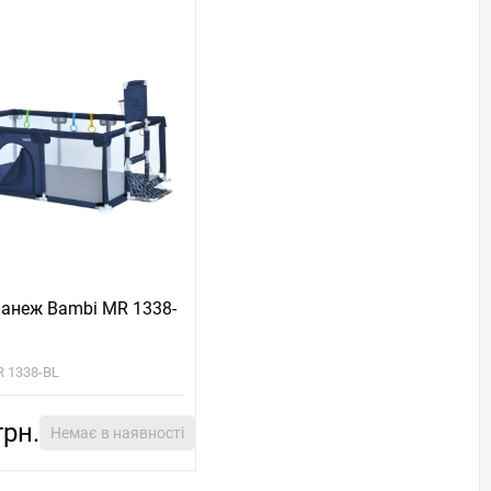
манеж Bambi MR 1338-
R 1338-BL
грн.
Немає в наявності