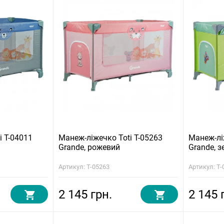
i T-04011
Манеж-ліжечко Toti T-05263
Манеж-лі
Grande, рожевий
Grande, з
Артикул: T-05263
Артикул: T-
2 145 грн.
2 145 