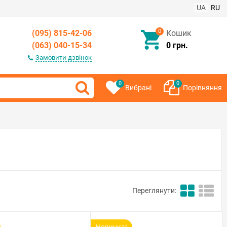
UA
RU
0
(095) 815-42-06
Кошик
(063) 040-15-34
0 грн.
Замовити дзвінок
0
0
Вибрані
Порівняння
Переглянути: