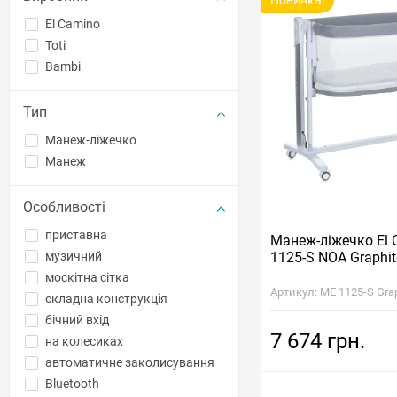
Новинка!
El Camino
Toti
Bambi
Тип
Манеж-ліжечко
Манеж
Особливості
приставна
Манеж-ліжечко El
музичний
1125-S NOA Graphit
москітна сітка
Артикул: ME 1125-S Gra
складна конструкція
бічний вхід
7 674 грн.
на колесиках
автоматичне заколисування
Bluetooth