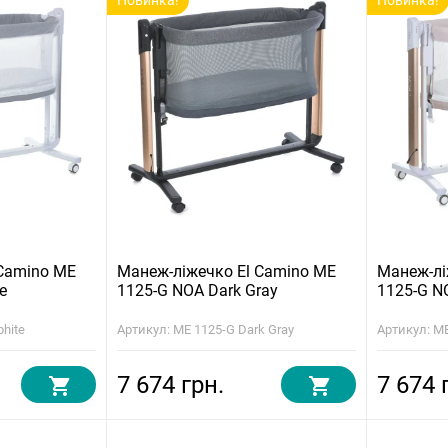
Новинка!
Новинка!
 Camino ME
Манеж-ліжечко El Camino ME
Манеж-лі
e
1125-G NOA Dark Gray
1125-G N
phite
Артикул: ME 1125-G Dark Gray
Артикул: ME
7 674 грн.
7 674 