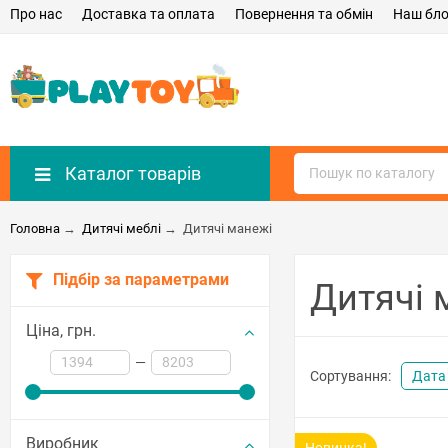
Про нас
Доставка та оплата
Повернення та обмін
Наш бло
Каталог товарів
Головна
→
Дитячі меблі
→
Дитячі манежі
Підбір за параметрами
Дитячі 
Ціна,
грн.
—
Сортування:
Дата
Виробник