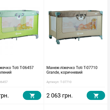
жечко Toti T-06457
Манеж-ліжечко Toti T-07710
елений
Grande, коричневий
06457
Артикул: T-07710
грн.
2 063 грн.