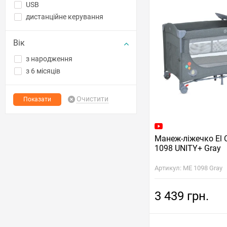
USB
дистанційне керування
Вік
з народження
з 6 місяців
Очистити
Манеж-ліжечко El
1098 UNITY+ Gray
Артикул: ME 1098 Gray
3 439 грн.