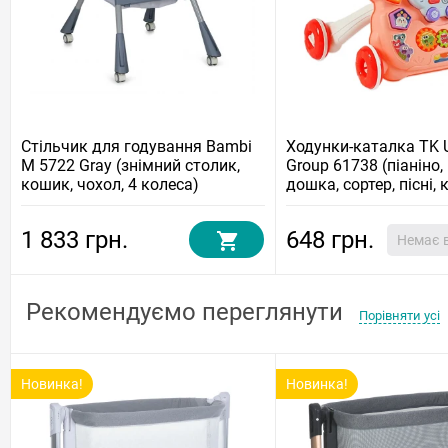
Стільчик для годування Bambi
Ходунки-каталка TK 
M 5722 Gray (знімний столик,
Group 61738 (піаніно,
кошик, чохол, 4 колеса)
дошка, сортер, пісні, 
цифри)
1 833 грн.
648 грн.
Немає в
Рекомендуємо переглянути
Порівняти усі
Новинка!
Новинка!