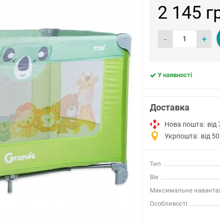
2 145 г
-
+
У наявності
Доставка
Нова пошта:
від 
Укрпошта:
від 50
Тип
Вік
Максимальне наванта
Особливості