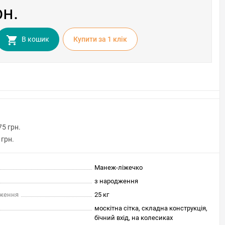
рн.
В кошик
Купити за 1 клiк
75 грн.
 грн.
Манеж-ліжечко
з народження
ження
25 кг
москітна сітка, складна конструкція,
бічний вхід, на колесиках