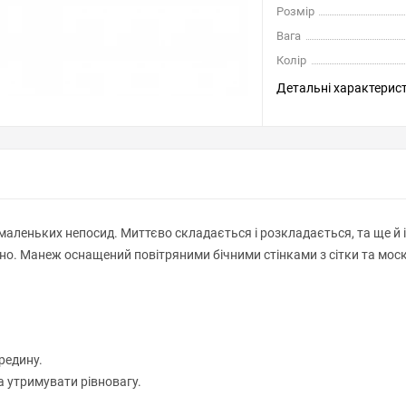
Розмір
Вага
Колір
Детальні характерис
х маленьких непосид. Миттєво складається і розкладається, та ще й
но. Манеж оснащений повітряними бічними стінками з сітки та москі
редину.
а утримувати рівновагу.