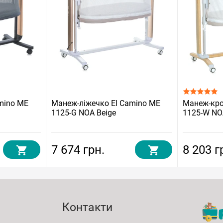
mino ME
Манеж-ліжечко El Camino ME
Манеж-кро
1125-G NOA Beige
1125-W NO
7 674 грн.
8 203 г
Контакти