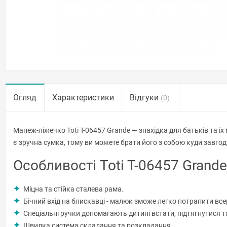
Огляд
Характеристики
Відгуки
(0)
Манеж-ліжечко Toti T-06457 Grande — знахідка для батьків та ї
є зручна сумка, тому ви можете брати його з собою куди завгод
Особливості Toti T-06457 Grande
Міцна та стійка сталева рама.
Бічний вхід на блискавці - малюк зможе легко потрапити все
Спеціальні ручки допомагають дитині встати, підтягнутися т
Швидка система складання та розкладання.