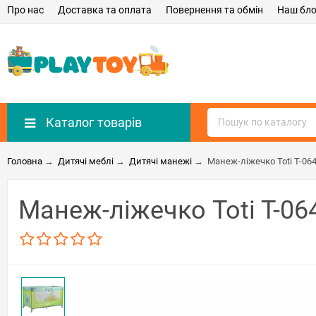
Про нас
Доставка та оплата
Повернення та обмін
Наш бло
Каталог товарів
Головна
→
Дитячі меблі
→
Дитячі манежі
→
Манеж-ліжечко Toti T-06
Манеж-ліжечко Toti T-06