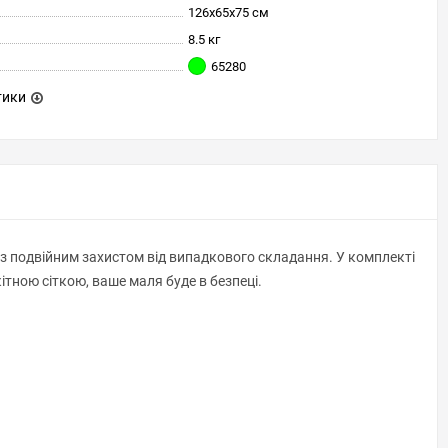
126x65x75 см
8.5 кг
65280
тики
 із подвійним захистом від випадкового складання. У комплекті
тною сіткою, ваше маля буде в безпеці.