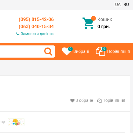
UA
RU
0
(095) 815-42-06
Кошик
(063) 040-15-34
0 грн.
Замовити дзвінок
0
0
Вибрані
Порівняння
В обране
Порівняння
енд: