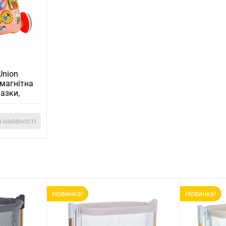
Union
 магнітна
казки,
 наявності
Новинка!
Новинка!