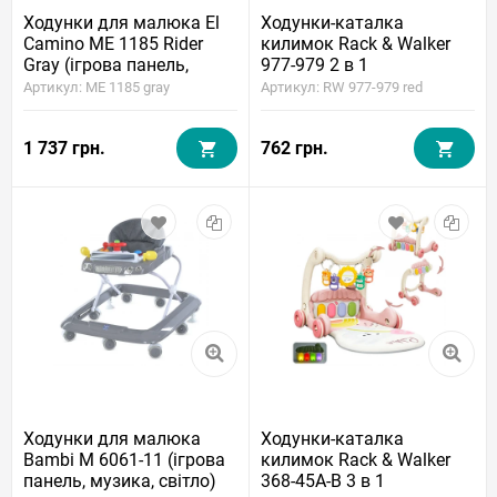
Ходунки для малюка El
Ходунки-каталка
Camino ME 1185 Rider
килимок Rack & Walker
Gray (ігрова панель,
977-979 2 в 1
музика, підсвічування)
(підсвічування, мелодії,
Артикул: ME 1185 gray
Артикул: RW 977-979 red
пальчикові ігри, піаніно)
1 737 грн.
762 грн.
Ходунки для малюка
Ходунки-каталка
Bambi M 6061-11 (ігрова
килимок Rack & Walker
панель, музика, світло)
368-45A-B 3 в 1