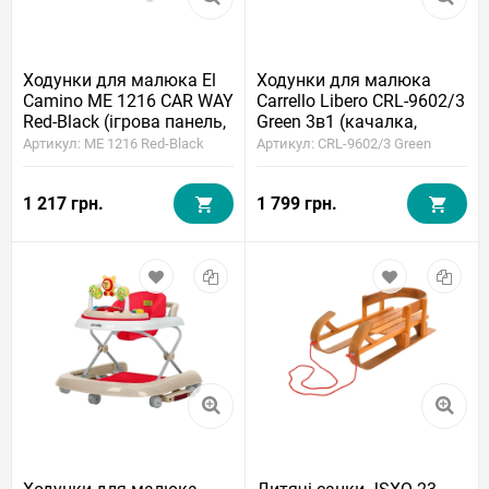
Ходунки для малюка El
Ходунки для малюка
Camino ME 1216 CAR WAY
Carrello Libero CRL-9602/3
Red-Black (ігрова панель,
Green 3в1 (качалка,
музика, світло, стопори)
каталка, ігрова панель,
Артикул: ME 1216 Red-Black
Артикул: CRL-9602/3 Green
музика)
1 217 грн.
1 799 грн.