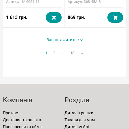
(підсвічування, мелодії,
Артикул: M 6061-11
Артикул: 368-45A-B
ігри, брязкальця,
дзеркало, піаніно)
1 613 грн.
869 грн.
Завантажити ще
...
1
2
13
→
Компанія
Розділи
Про нас
Дитячі іграшки
Доставка та оплата
Товари для мам
Повернення та обмін
Дитячі меблі