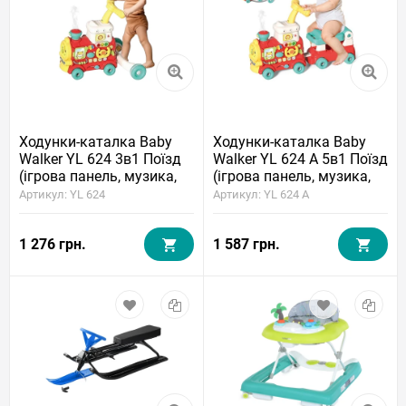
Ходунки-каталка Baby
Ходунки-каталка Baby
Walker YL 624 3в1 Поїзд
Walker YL 624 A 5в1 Поїзд
(ігрова панель, музика,
(ігрова панель, музика,
світло, годинник,
світло, годинник,
Артикул: YL 624
Артикул: YL 624 A
парогенератор)
парогенератор)
1 276 грн.
1 587 грн.