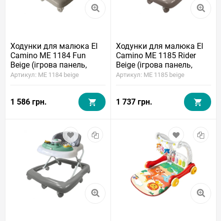
Ходунки для малюка El
Ходунки для малюка El
Camino ME 1184 Fun
Camino ME 1185 Rider
Beige (ігрова панель,
Beige (ігрова панель,
музика)
музика, підсвічування)
Артикул: ME 1184 beige
Артикул: ME 1185 beige
1 586 грн.
1 737 грн.