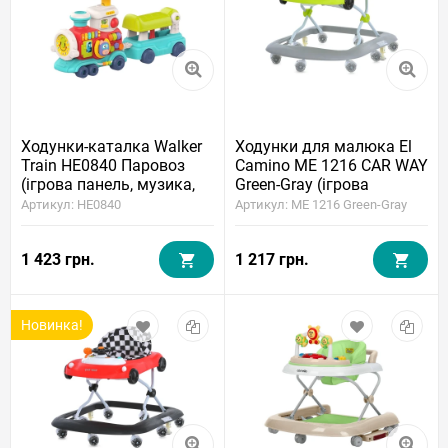
Ходунки-каталка Walker
Ходунки для малюка El
Train HE0840 Паровоз
Camino ME 1216 CAR WAY
(ігрова панель, музика,
Green-Gray (ігрова
світло, годинник,
панель, музика, світло,
Артикул: HE0840
Артикул: ME 1216 Green-Gray
парогенератор)
стопори)
1 423 грн.
1 217 грн.
Новинка!