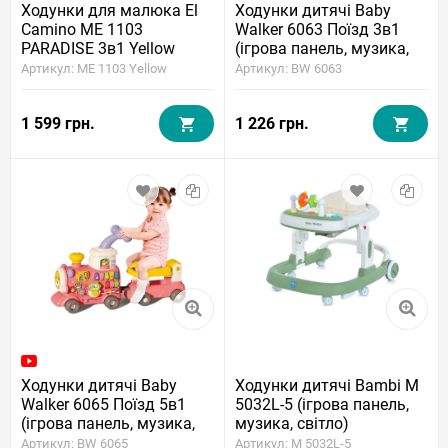
Ходунки для малюка El
Ходунки дитячі Baby
Camino ME 1103
Walker 6063 Поїзд 3в1
PARADISE 3в1 Yellow
(ігрова панель, музика,
(ігрова панель, джампер,
світло, парогенератор,
Артикул: ME 1103 Yellow
Артикул: BW 6063
музика, світло)
годинник)
1 599 грн.
1 226 грн.
Ходунки дитячі Baby
Ходунки дитячі Bambi M
Walker 6065 Поїзд 5в1
5032L-5 (ігрова панель,
(ігрова панель, музика,
музика, світло)
світло, парогенератор,
Артикул: BW 6065
Артикул: M 5032L-5