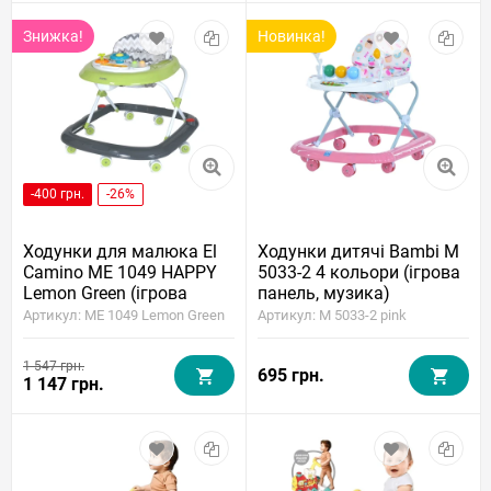
Знижка!
Новинка!
-400 грн.
-26%
Ходунки для малюка El
Ходунки дитячі Bambi M
Camino ME 1049 HAPPY
5033-2 4 кольори (ігрова
Lemon Green (ігрова
панель, музика)
панель, музика, світло)
Артикул: ME 1049 Lemon Green
Артикул: M 5033-2 pink
1 547 грн.
695 грн.
1 147 грн.