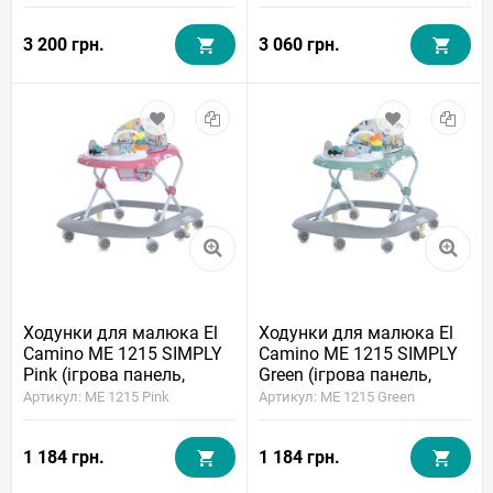
3 200 грн.
3 060 грн.
Ходунки для малюка El
Ходунки для малюка El
Camino ME 1215 SIMPLY
Camino ME 1215 SIMPLY
Pink (ігрова панель,
Green (ігрова панель,
музика, світло)
музика, світло)
Артикул: ME 1215 Pink
Артикул: ME 1215 Green
1 184 грн.
1 184 грн.