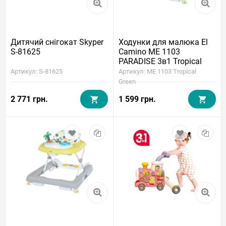
Дитячий снігокат Skyper
Ходунки для малюка El
S-81625
Camino ME 1103
PARADISE 3в1 Tropical
Green (ігрова панель,
Артикул: S-81625
Артикул: ME 1103 Tropical
джампер, музика, світло)
Green
2 771 грн.
1 599 грн.