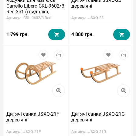
Ходунки для малюка
Дитячі санки JSXQ-23
Carrello Libero CRL-9602/3
дерев'яні
Red 3в1 (гойдалка,
каталка, ігрова панель,
Артикул: CRL-9602/3 Red
Артикул: JSXQ-23
музика, килимок)
1 799 грн.
4 880 грн.
Дитячі санки JSXQ-21F
Дитячі санки JSXQ-21G
дерев'яні
дерев'яні
Артикул: JSXQ-21F
Артикул: JSXQ-21G