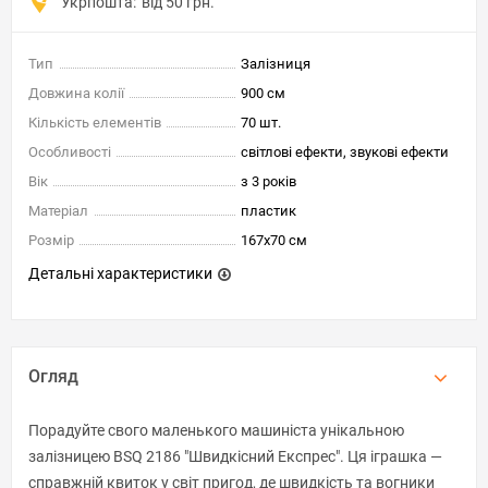
Укрпошта:
від 50 грн.
Тип
Залізниця
Довжина колії
900 см
Кількість елементів
70 шт.
Особливості
світлові ефекти, звукові ефекти
Вік
з 3 років
Матеріал
пластик
Розмір
167x70 см
Детальні характеристики
Огляд
Порадуйте свого маленького машиніста унікальною
залізницею BSQ 2186 "Швидкісний Експрес". Ця іграшка —
справжній квиток у світ пригод, де швидкість та вогники