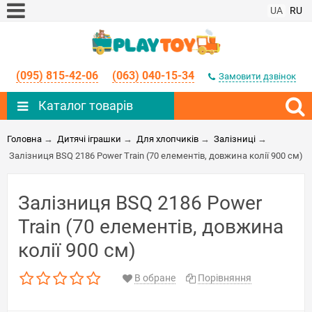
UA
RU
(095) 815-42-06
(063) 040-15-34
Замовити дзвінок
Каталог товарів
Головна
→
Дитячі іграшки
→
Для хлопчиків
→
Залізниці
→
Залізниця BSQ 2186 Power Train (70 елементів, довжина колії 900 см)
Залізниця BSQ 2186 Power
Train (70 елементів, довжина
колії 900 см)
В обране
Порівняння