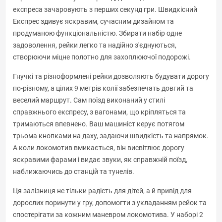
експреса зачаровують з перших секунд гри. Швидкісний
Експрес здивує яскравим, сучасним дизайном та
продуманою функціональністю. Збирати набір одне
задоволення, рейки легко та надійно з'єднуються,
створюючи міцне полотно для захоплюючої подорожі.
Гнучкі та різноформлені рейки дозволяють будувати дорогу
по-різному, а цілих 9 метрів колії забезпечать довгий та
веселий маршрут. Сам поїзд виконаний у стилі
справжнього експресу, з вагонами, що кріпляться та
тримаються впевнено. Ваш машиніст керує потягом
трьома кнопками на даху, задаючи швидкість та напрямок.
А коли локомотив вмикається, він висвітлює дорогу
яскравими фарами і видає звуки, як справжній поїзд,
наближаючись до станцій та тунелів.
Ця залізниця не тільки радість для дітей, а й привід для
дорослих поринути у гру, допомогти з укладанням рейок та
спостерігати за кожним маневром локомотива. У наборі 2