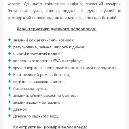
каркас. До нього кріпляться сидіння, захисний козирок,
батьківська ручка, колеса, педалі. Це дуже зручний та
комфортний велосипед, як для малюка, так і для батьків!
Характеристики дитячого велосипеда:
знімний сонцезахисний козирок;
регульована, знімна, широка підніжка;
широкі пластикові педалі;
колеса виготовлені з EVA матеріалу;
зручне кермо зі спеціальними нековзними накладками;
5-ти точковий ремінь безпеки;
сидіння із високою спинкою;
батьківська ручка;
знімний, м'який захисний бампер;
знімний кошик-багажник;
дзвінок;
Дзеркало заднього виду.
Конструктивні розміри велосипеда: