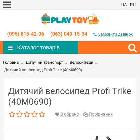
UA
RU
(095) 815-42-06
(063) 040-15-34
Замовити дзвінок
Каталог товарів
Головна
→
Дитячий транспорт
→
Велосипеди
→
Дитячий велосипед Profi Trike (40M0690)
Дитячий велосипед Profi Trike
(40M0690)
В обране
Порівняння