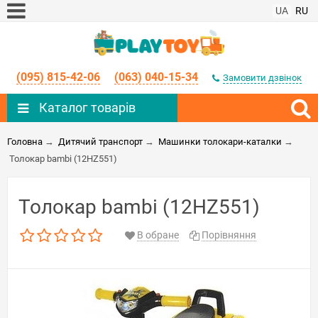
UA
RU
(095) 815-42-06
(063) 040-15-34
Замовити дзвінок
Каталог товарів
Головна
→
Дитячий транспорт
→
Машинки толокари-каталки
→
Толокар bambi (12HZ551)
Толокар bambi (12HZ551)
В обране
Порівняння