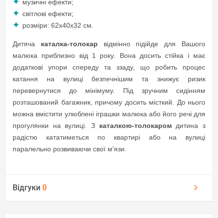
музичні ефекти;
світлові ефекти;
розміри: 62х40х32 см.
Дитяча
каталка-толокар
відмінно підійде для Вашого
малюка приблизно від 1 року. Вона досить стійка і має
додаткові упори спереду та ззаду, що робить процес
катання на вулиці безпечнішим та знижує ризик
перевернутися до мінімуму. Під зручним сидінням
розташований багажник, причому досить місткий. До нього
можна вмістити улюблені іграшки малюка або його речі для
прогулянки на вулиці. З
каталкою-толокаром
дитина з
радістю кататиметься по квартирі або на вулиці
паралельно розвиваючи свої м'язи.
Відгуки
0