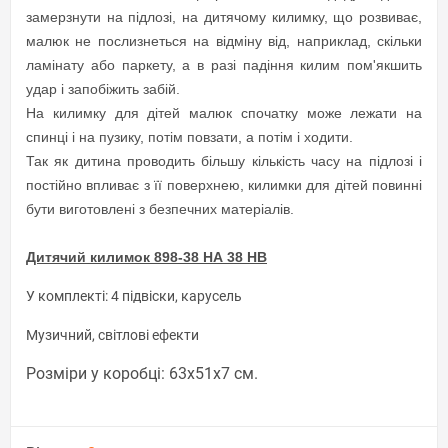
замерзнути на підлозі, на дитячому килимку, що розвиває,
малюк не послизнеться на відміну від, наприклад, скільки
ламінату або паркету, а в разі падіння килим пом'якшить
удар і запобіжить забій.
На килимку для дітей малюк спочатку може лежати на
спинці і на пузику, потім повзати, а потім і ходити.
Так як дитина проводить більшу кількість часу на підлозі і
постійно впливає з її поверхнею, килимки для дітей повинні
бути виготовлені з безпечних матеріалів.
Дитячий килимок 898-38 НА 38 НВ
У комплекті: 4 підвіски, карусель
Музичний, світлові ефекти
Розміри у коробці: 63х51х7 см.