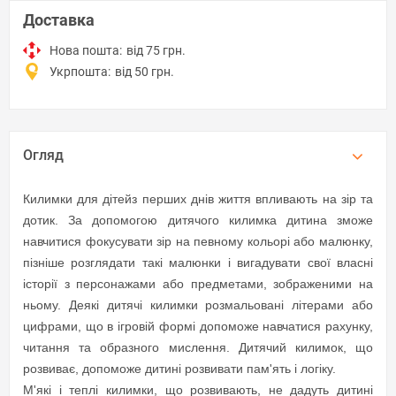
Доставка
Нова пошта:
від 75 грн.
Укрпошта:
від 50 грн.
Огляд
Килимки для дітей
з перших днів життя впливають на зір та
дотик. За допомогою дитячого килимка дитина зможе
навчитися фокусувати зір на певному кольорі або малюнку,
пізніше розглядати такі малюнки і вигадувати свої власні
історії з персонажами або предметами, зображеними на
ньому. Деякі дитячі килимки розмальовані літерами або
цифрами, що в ігровій формі допоможе навчатися рахунку,
читання та образного мислення. Дитячий килимок, що
розвиває, допоможе дитині розвивати пам'ять і логіку.
М'які і теплі килимки, що розвивають, не дадуть дитині