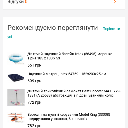
Відгуки
0
Рекомендуємо переглянути
Порівняти
усі
Дитячий надувний басейн Intex (56495) морська
зірка 185 х 180 х 53
651 грн.
Надувний матрац Intex 64759 - 152х203х25 см
699 грн.
Дитячий триколісний самокат Best Scooter MAXI 779-
1331 (А 25533) абстракція, з підсвічуванням коліс
772 грн.
Вертоліт на пульті керування Model King (33008)
подарункова упаковка, 6 кольорів
782 грн.