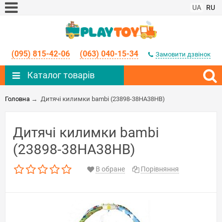
UA
RU
(095) 815-42-06
(063) 040-15-34
Замовити дзвінок
Каталог товарів
Головна
→
Дитячі килимки bambi (23898-38HA38HB)
Дитячі килимки bambi
(23898-38HA38HB)
В обране
Порівняння