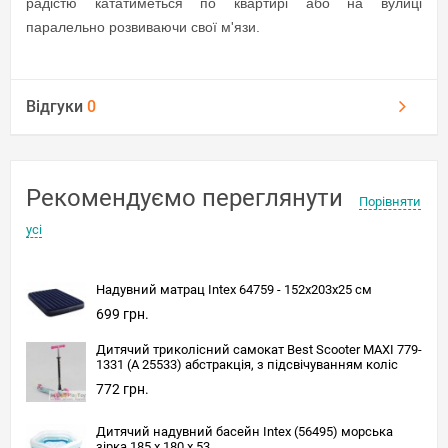
радістю кататиметься по квартирі або на вулиці
паралельно розвиваючи свої м'язи.
Відгуки
0
Рекомендуємо переглянути
Порівняти
усі
Надувний матрац Intex 64759 - 152х203х25 см
699 грн.
Дитячий триколісний самокат Best Scooter MAXI 779-
1331 (А 25533) абстракція, з підсвічуванням коліс
772 грн.
Дитячий надувний басейн Intex (56495) морська
зірка 185 х 180 х 53