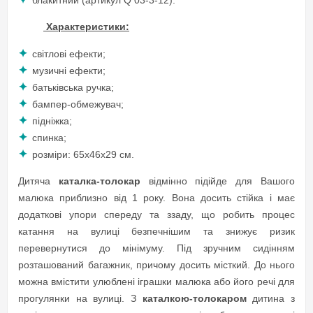
Характеристики:
світлові ефекти;
музичні ефекти;
батьківська ручка;
бампер-обмежувач;
підніжка;
спинка;
розміри: 65х46х29 см.
Дитяча
каталка-толокар
відмінно підійде для Вашого
малюка приблизно від 1 року. Вона досить стійка і має
додаткові упори спереду та ззаду, що робить процес
катання на вулиці безпечнішим та знижує ризик
перевернутися до мінімуму. Під зручним сидінням
розташований багажник, причому досить місткий. До нього
можна вмістити улюблені іграшки малюка або його речі для
прогулянки на вулиці. З
каталкою-толокаром
дитина з