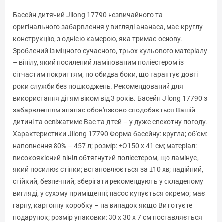
Басейн дитячий Jilong 17790 незвичайного та
оригінального забарвлення у вигляді ананаса, має круглу
конструкцію, з однією камерою, яка тримає основу.
Зроблений із міцного сучасного, трьох кульового матеріалу
– вінілу, який посилений ламінованим поліестером із
сітчастим покриттям, по обидва боки, що гарантує довгі
роки служби без пошкоджень. Рекомендований для
використання дітям віком від 3 років. Басейн Jilong 17790 з
забарвленням ананас обов'язково сподобається Вашій
дитині та освіжатиме Вас та дітей – у дуже спекотну погоду.
Характеристики Jilong 17790 Форма басейну: кругла; об'єм:
наповнення 80% – 457 л; розмір: ±O150 x 41 см; матеріал:
високоякісний вініл обтягнутий поліестером, що ламінує,
який посилює стінки; встановлюється за ±10 хв; надійний,
стійкий, безпечний; зберігати рекомендують у складеному
вигляді, у сухому приміщенні; насос купується окремо; має
гарну, картонну коробку – на випадок якщо Ви готуєте
подарунок; розмір упаковки: 30 х 30 х 7 см поставляється