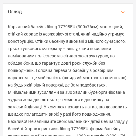
Огляд
Каркасний басейн Jilong 17798EU (300x76см) має міцний,
стійкий каркас із нержавіючої сталі, який надійно утримує
конструкцію. Стінки басейну виконані з міцного сучасного,
трьох кульового матеріалу – вінілу, який посилений
ламінованим поліестером з сітчастою структурою, по
обидва боки, що гарантує довгі роки служби без
пошкоджень. Головна перевага басейну з розбірним
каркасом – це мобільність (швидкий монтаж та демонтаж)
на будь-якій рівній поверхні, де Вам подобається.
Мінімальними зусиллями за ±30 хвилин буде організована
чудова зона для літнього, сімейного відпочинку на
заміській ділянці. У комплект входить латка, що дозволить
швидко полагодити виріб у разі його пошкодження.
Важливо! Не залишайте своїх маленьких дітей без нагляду у
басейні. Характеристики Jilong 17798EU: форма басейну:
заокруглена; об'єм: наповнення – 4383 л; розмір: O300 x 76