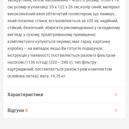
см; розмір в упаковці: 35 х 122 х 26 см; колір синій; матеріал:
високоякісний вініл обтягнутий поліестером, що ламінує,
який посилює стінки; встановлюється за ±30 хв; надійний,
стійкий, безпечний; зберігати рекомендовано у складеному
вигляді, у сухому, провітрюваному приміщенні;
комплектуючі купуються окремо; має гарну, картонну
коробку – на випадок якщо Ви готуєте подарунок;
інструкція у наявності; поставляється разом із фільтром-
насосом (1136 л/год) (220 – 240 v); тип фільтру:
картриджний; поставляється разом з рем комплектом
(клейова латка); вага: 19,76 кг
Характеристики
Відгуки
0