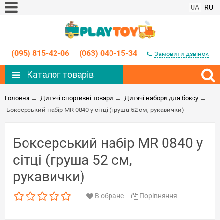
UA
RU
(095) 815-42-06
(063) 040-15-34
Замовити дзвінок
Каталог товарів
Головна
→
Дитячі спортивні товари
→
Дитячі набори для боксу
→
Боксерський набір MR 0840 у сітці (груша 52 см, рукавички)
Боксерський набір MR 0840 у
сітці (груша 52 см,
рукавички)
В обране
Порівняння