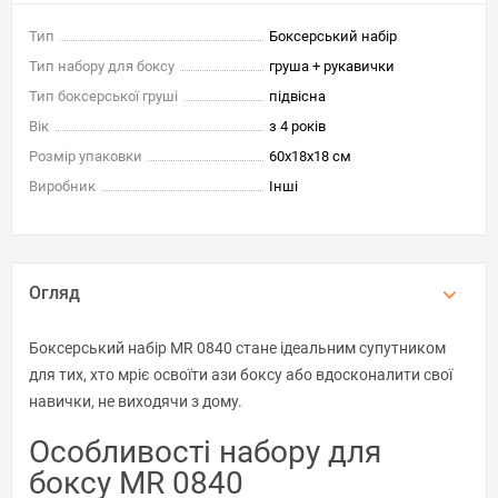
Тип
Боксерський набір
Тип набору для боксу
груша + рукавички
Тип боксерської груші
підвісна
Вік
з 4 років
Розмір упаковки
60x18x18 см
Виробник
Інші
Огляд
Боксерський набір MR 0840 стане ідеальним супутником
для тих, хто мріє освоїти ази боксу або вдосконалити свої
навички, не виходячи з дому.
Особливості набору для
боксу MR 0840