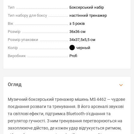
Тип
Боксерський набір
Тип набору для боксу
настінний тренажер
Вік
з 5 років
Розмір
36x36 см
Розмір упаковки
34x37,5x5,5 см
Колір
черный
Виробник
Profi
Огляд
Музичний боксерський тренажер мішень MS 4462 — чудове
поєднання розваги та тренування. В його арсеналі звукові
та світлові ефекти, підтримка Bluetooth-з'єднання та
регулятор гучності. З ним тренування перетворюються на
захоплююче дійство, де кожен удар відгукується ритмом,