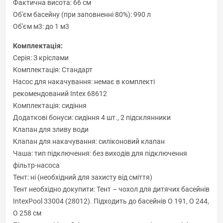
Фактична висота: 66 см
Об'єм басейну (при заповненні 80%): 990 л
Об'єм м3: до 1 м3
Комплектація:
Серія: З кріслами
Комплектація: Стандарт
Насос для накачування: немає в комплекті
рекомендований Intex 68612
Комплектація: сидіння
Додаткові бонуси: сидіння 4 шт., 2 підсклянники
Клапан для зливу води
Клапан для накачування: силіконовий клапан
Чаша: тип підключення: без виходів для підключення
фільтр-насоса
Тент: ні (необхідний для захисту від сміття)
Тент необхідно докупити: Тент – чохол для дитячих басейнів
IntexPool 33004 (28012). Підходить до басейнів O 191, O 244,
O 258 см