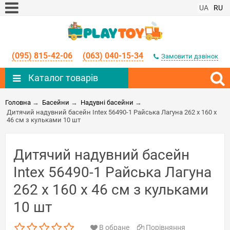
UA
RU
(095) 815-42-06
(063) 040-15-34
Замовити дзвінок
Каталог товарів
Головна
→
Басейни
→
Надувні басейни
→
Дитячий надувний басейн Intex 56490-1 Райська Лагуна 262 х 160 х
46 см з кульками 10 шт
Дитячий надувний басейн
Intex 56490-1 Райська Лагуна
262 х 160 х 46 см з кульками
10 шт
В обране
Порівняння