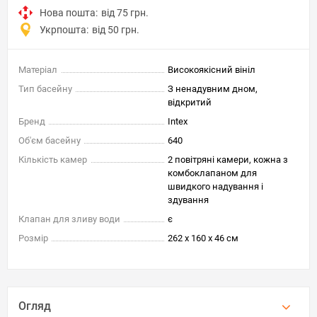
Нова пошта:
від 75 грн.
Укрпошта:
від 50 грн.
Матеріал
Високоякісний вініл
Тип басейну
З ненадувним дном,
відкритий
Бренд
Intex
Об'єм басейну
640
Кількість камер
2 повітряні камери, кожна з
комбоклапаном для
швидкого надування і
здування
Клапан для зливу води
є
Розмір
262 х 160 х 46 см
Огляд