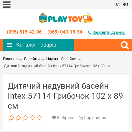
UA
RU
(095) 815-42-06
(063) 040-15-34
Замовити дзвінок
Каталог товарів
Головна
→
Басейни
→
Надувні басейни
→
Дитячий надувний басейн Intex 57114 Грибочок 102 х 89 см
Дитячий надувний басейн
Intex 57114 Грибочок 102 х 89
см
В обране
Порівняння