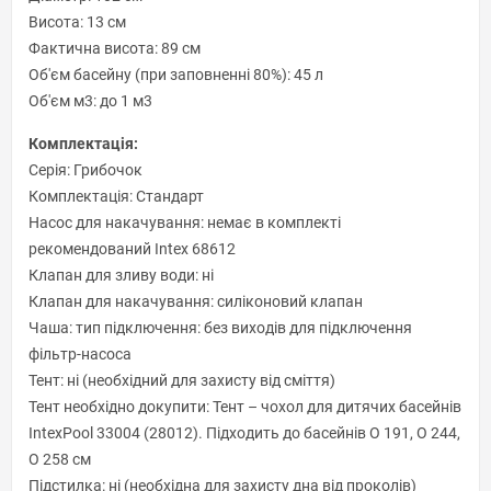
Висота: 13 см
Фактична висота: 89 см
Об'єм басейну (при заповненні 80%): 45 л
Об'єм м3: до 1 м3
Комплектація:
Серія: Грибочок
Комплектація: Стандарт
Насос для накачування: немає в комплекті
рекомендований Intex 68612
Клапан для зливу води: ні
Клапан для накачування: силіконовий клапан
Чаша: тип підключення: без виходів для підключення
фільтр-насоса
Тент: ні (необхідний для захисту від сміття)
Тент необхідно докупити: Тент – чохол для дитячих басейнів
IntexPool 33004 (28012). Підходить до басейнів O 191, O 244,
O 258 см
Підстилка: ні (необхідна для захисту дна від проколів)