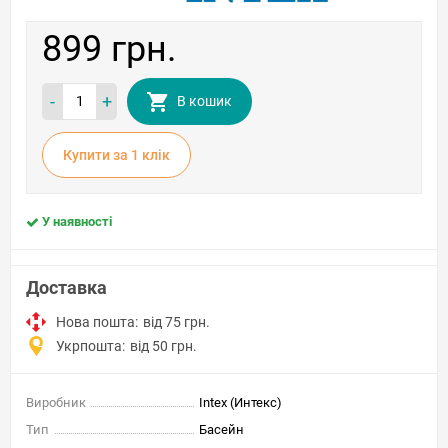
899 грн.
-
+
В кошик
Купити за 1 клiк
У наявності
Доставка
Нова пошта:
від 75 грн.
Укрпошта:
від 50 грн.
Виробник
Intex (Интекс)
Тип
Басейн