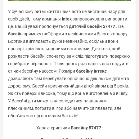
У сучасному ритмі життя нам часто не вистачає часу для
своїх дітей, тому компанія
Intex
запропонувала виправити
це. Вашій увазі пропонується
дитячий басейн 57477
. Це
басейн
прямокутної форми з нерівностями білого кольору.
Бортики виглядають дуже незвичайно, оскільки вони
прозорі з різнокольоровими вставками. Для того, щоб
розкласти басейн, спочатку вам слід підготувати поверхню
і прибрати нерівності. Після цього розкладіть дно і надуйте
стінки басейну насосом. Розміри
басейну Інтекс
дозволяють там перебувати одночасно декільком дітям та
дорослому. Басейн призначений для дітей віком від 5 років.
Якість поверхні висока, тому що вона виготовлена з вінілу.
У басейні діти можуть насолодитися плаванням і
плесканням, пограти в ігри або навчитися плавати, але
обов'язково під наглядом батьків!
Характеристики
Басейну 57477
: