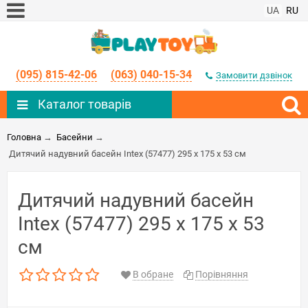
UA
RU
(095) 815-42-06
(063) 040-15-34
Замовити дзвінок
Каталог товарів
Головна
→
Басейни
→
Дитячий надувний басейн Intex (57477) 295 х 175 х 53 см
Дитячий надувний басейн
Intex (57477) 295 х 175 х 53
см
В обране
Порівняння