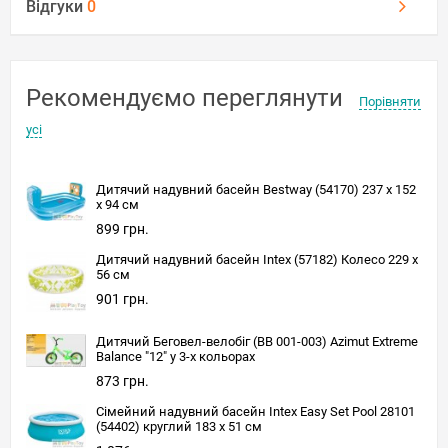
Відгуки
0
Рекомендуємо переглянути
Порівняти
усі
Дитячий надувний басейн Bestway (54170) 237 х 152
х 94 см
899 грн.
Дитячий надувний басейн Intex (57182) Колесо 229 х
56 см
901 грн.
Дитячий Беговел-велобіг (BB 001-003) Azimut Extreme
Balance "12" у 3-х кольорах
873 грн.
Сімейний надувний басейн Intex Easy Set Pool 28101
(54402) круглий 183 х 51 см