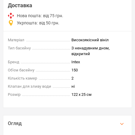
Доставка
Нова пошта:
від 75 грн.
Укрпошта:
від 50 грн.
Матеріал
Високоякісний вініл
Тип басейну
З ненадувним дном,
відкритий
Бренд
Intex
Об'єм басейну
150
Кількість камер
2
Клапан для зливу води
ні
Розмір
122 х 25 см
Огляд