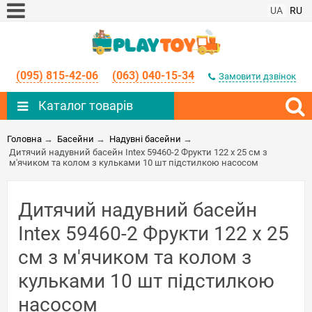
UA
RU
(095) 815-42-06
(063) 040-15-34
Замовити дзвінок
Каталог товарів
Головна
→
Басейни
→
Надувні басейни
→
Дитячий надувний басейн Intex 59460-2 Фрукти 122 х 25 см з
м'ячиком та колом з кульками 10 шт підстилкою насосом
Дитячий надувний басейн
Intex 59460-2 Фрукти 122 х 25
см з м'ячиком та колом з
кульками 10 шт підстилкою
насосом