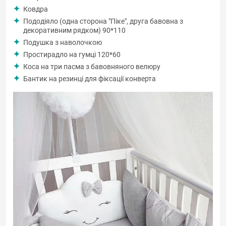
Ковдра
Пододіяло (одна сторона "Піке", друга бавовна з
декоративним рядком) 90*110
Подушка з наволочкою
Простирадло на гумці 120*60
Коса на три пасма з бавовняного велюру
Бантик на резинці для фіксації конверта