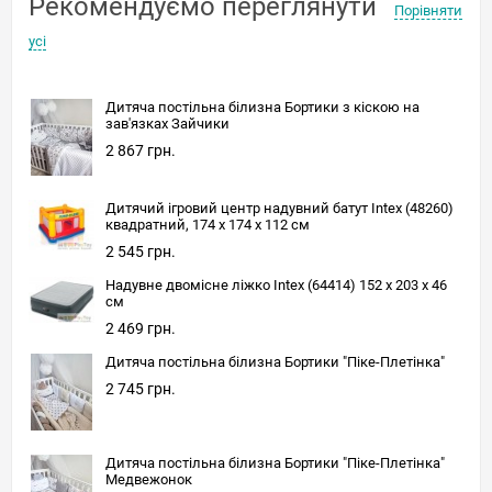
Рекомендуємо переглянути
Порівняти
усі
Дитяча постільна білизна Бортики з кіскою на
зав'язках Зайчики
2 867 грн.
Дитячий ігровий центр надувний батут Intex (48260)
квадратний, 174 x 174 x 112 см
2 545 грн.
Надувне двомісне ліжко Intex (64414) 152 х 203 х 46
см
2 469 грн.
Дитяча постільна білизна Бортики "Піке-Плетінка"
2 745 грн.
Дитяча постільна білизна Бортики "Піке-Плетінка"
Медвежонок