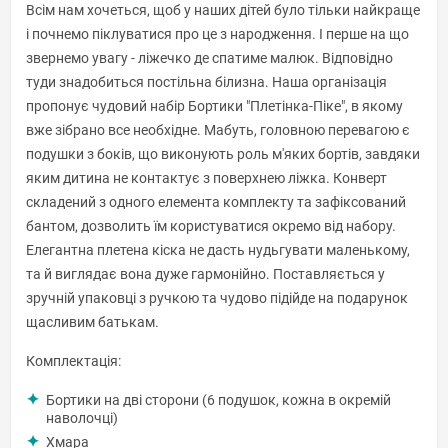
Всім нам хочеться, щоб у наших дітей було тільки найкраще
і почнемо піклуватися про це з народження. І перше на що
звернемо увагу - ліжечко де спатиме малюк. Відповідно
туди знадобиться постільна білизна. Наша організація
пропонує чудовий набір Бортики "Плетінка-Піке", в якому
вже зібрано все необхідне. Мабуть, головною перевагою є
подушки з боків, що виконують роль м'яких бортів, завдяки
яким дитина не контактує з поверхнею ліжка. Конверт
складений з одного елемента комплекту та зафіксований
бантом, дозволить їм користуватися окремо від набору.
Елегантна плетена кіска не дасть нудьгувати маленькому,
та й виглядає вона дуже гармонійно. Поставляється у
зручній упаковці з ручкою та чудово підійде на подарунок
щасливим батькам.
Комплектація:
Бортики на дві сторони (6 подушок, кожна в окремій
наволочці)
Хмара