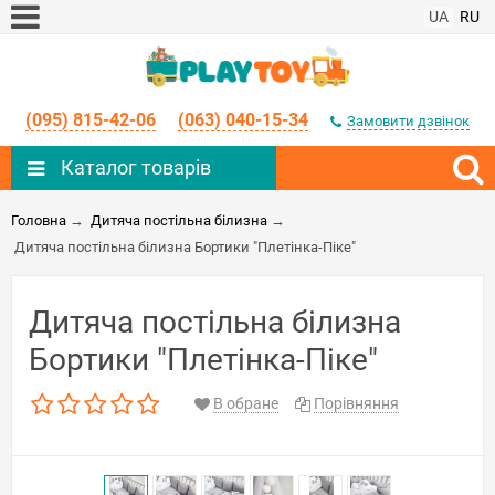
UA
RU
(095) 815-42-06
(063) 040-15-34
Замовити дзвінок
Каталог товарів
Головна
→
Дитяча постільна білизна
→
Дитяча постільна білизна Бортики "Плетінка-Піке"
Дитяча постільна білизна
Бортики "Плетінка-Піке"
В обране
Порівняння