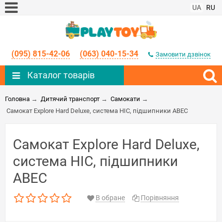
UA
RU
(095) 815-42-06
(063) 040-15-34
Замовити дзвінок
Каталог товарів
Головна
→
Дитячий транспорт
→
Самокати
→
Самокат Explore Hard Deluxe, система HIC, підшипники ABEC
Самокат Explore Hard Deluxe,
система HIC, підшипники
ABEC
В обране
Порівняння