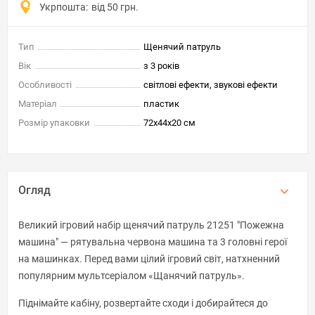
Укрпошта:
від 50 грн.
Тип
Щенячий патруль
Вік
з 3 років
Особливості
світлові ефекти, звукові ефекти
Матеріал
пластик
Розмір упаковки
72x44x20 см
Огляд
Великий ігровий набір щенячий патруль 21251 "Пожежна
машина" — рятувальна червона машина та 3 головні герої
на машинках. Перед вами цілий ігровий світ, натхненний
популярним мультсеріалом «Щанячий патруль».
Піднімайте кабіну, розвертайте сходи і добирайтеся до