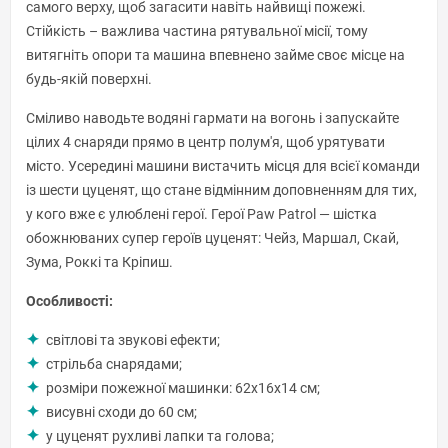
самого верху, щоб загасити навіть найвищі пожежі.
Стійкість – важлива частина рятувальної місії, тому
витягніть опори та машина впевнено займе своє місце на
будь-якій поверхні.
Сміливо наводьте водяні гармати на вогонь і запускайте
цілих 4 снаряди прямо в центр полум'я, щоб урятувати
місто. Усередині машини вистачить місця для всієї команди
із шести цуценят, що стане відмінним доповненням для тих,
у кого вже є улюблені герої. Герої Paw Patrol ― шістка
обожнюваних супер героїв цуценят: Чейз, Маршал, Скай,
Зума, Роккі та Кріпиш.
Особливості:
світлові та звукові ефекти;
стрільба снарядами;
розміри пожежної машинки: 62x16x14 см;
висувні сходи до 60 см;
у цуценят рухливі лапки та голова;