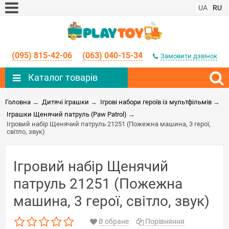
UA
RU
(095) 815-42-06
(063) 040-15-34
Замовити дзвінок
Каталог товарів
Головна
→
Дитячі іграшки
→
Ігрові набори героїв із мультфільмів
→
Іграшки Щенячий патруль (Paw Patrol)
→
Ігровий набір Щенячий патруль 21251 (Пожежна машина, 3 герої,
світло, звук)
Ігровий набір Щенячий
патруль 21251 (Пожежна
машина, 3 герої, світло, звук)
В обране
Порівняння