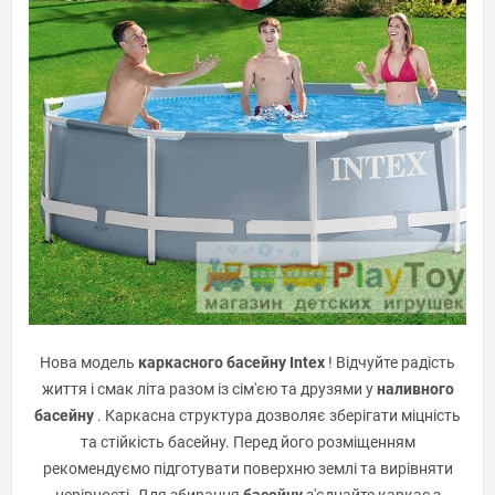
Нова модель
каркасного басейну Intex
! Відчуйте радість
життя і смак літа разом із сім'єю та друзями у
наливного
басейну
. Каркасна структура дозволяє зберігати міцність
та стійкість басейну. Перед його розміщенням
рекомендуємо підготувати поверхню землі та вирівняти
нерівності. Для збирання
басейну
з'єднайте каркас з