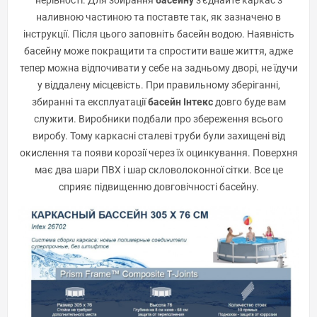
наливною частиною та поставте так, як зазначено в
інструкції. Після цього заповніть басейн водою. Наявність
басейну може покращити та спростити ваше життя, адже
тепер можна відпочивати у себе на задньому дворі, не їдучи
у віддалену місцевість. При правильному зберіганні,
збиранні та експлуатації
басейн Інтекс
довго буде вам
служити. Виробники подбали про збереження всього
виробу. Тому каркасні сталеві труби були захищені від
окислення та появи корозії через їх оцинкування. Поверхня
має два шари ПВХ і шар скловолоконної сітки. Все це
сприяє підвищенню довговічності басейну.