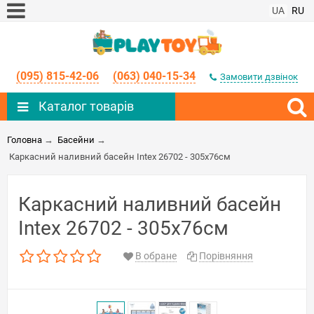
UA
RU
(095) 815-42-06
(063) 040-15-34
Замовити дзвінок
Каталог товарів
Головна
→
Басейни
→
Каркасний наливний басейн Intex 26702 - 305х76см
Каркасний наливний басейн
Intex 26702 - 305х76см
В обране
Порівняння