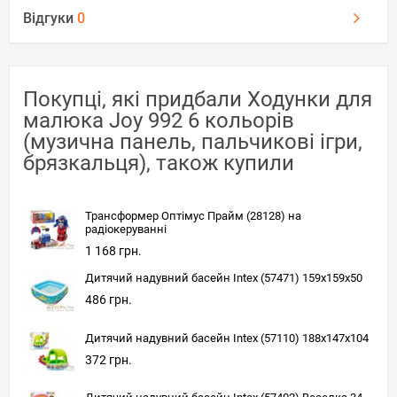
Відгуки
0
Покупці, які придбали Ходунки для
малюка Joy 992 6 кольорів
(музична панель, пальчикові ігри,
брязкальця), також купили
Трансформер Оптімус Прайм (28128) на
радіокеруванні
1 168 грн.
Дитячий надувний басейн Intex (57471) 159x159x50
486 грн.
Дитячий надувний басейн Intex (57110) 188x147x104
372 грн.