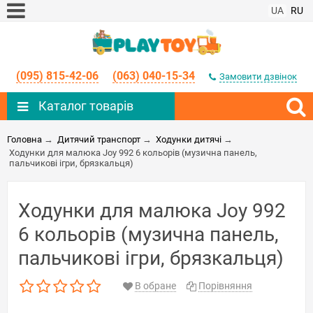
UA
RU
(095) 815-42-06
(063) 040-15-34
Замовити дзвінок
Каталог товарів
Головна
→
Дитячий транспорт
→
Ходунки дитячі
→
Ходунки для малюка Joy 992 6 кольорів (музична панель,
пальчикові ігри, брязкальця)
Ходунки для малюка Joy 992
6 кольорів (музична панель,
пальчикові ігри, брязкальця)
В обране
Порівняння