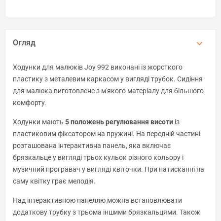
Огляд
Ходунки для малюків Joy 992 виконані із жорсткого
пластику з металевим каркасом у вигляді трубок. Сидіння
для малюка виготовлене з м'якого матеріалу для більшого
комфорту.
Ходунки мають
5 положень регулювання висоти
із
пластиковим фіксатором на пружині. На передній частині
розташована інтерактивна панель, яка включає
брязкальце у вигляді трьох кульок різного кольору і
музичний програвач у вигляді квіточки. При натисканні на
саму квітку грає мелодія.
Над інтерактивною панеллю можна встановлювати
додаткову трубку з трьома іншими брязкальцями. Також