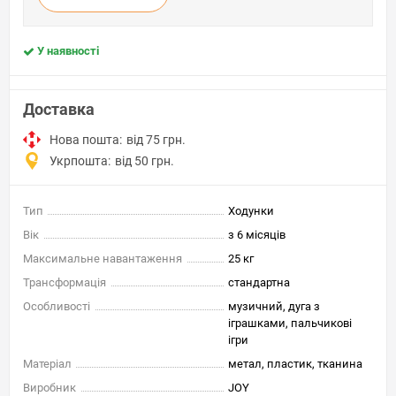
У наявності
Доставка
Нова пошта:
від 75 грн.
Укрпошта:
від 50 грн.
Тип
Ходунки
Вік
з 6 місяців
Максимальне навантаження
25 кг
Трансформація
стандартна
Особливості
музичний, дуга з
іграшками, пальчикові
ігри
Матеріал
метал, пластик, тканина
Виробник
JOY