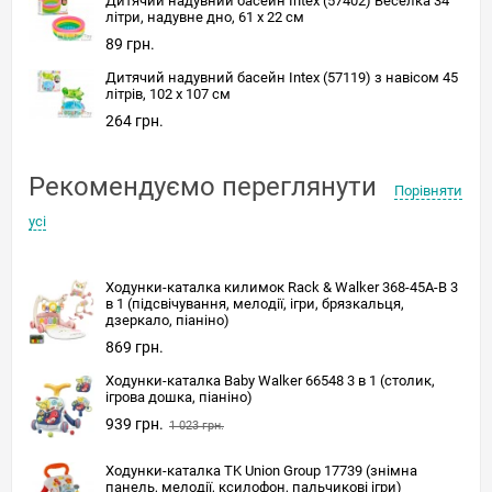
Дитячий надувний басейн Intex (57402) Веселка 34
літри, надувне дно, 61 x 22 см
89 грн.
Дитячий надувний басейн Intex (57119) з навісом 45
літрів, 102 x 107 см
264 грн.
Рекомендуємо переглянути
Порівняти
усі
Ходунки-каталка килимок Rack & Walker 368-45A-B 3
в 1 (підсвічування, мелодії, ігри, брязкальця,
дзеркало, піаніно)
869 грн.
Ходунки-каталка Baby Walker 66548 3 в 1 (столик,
ігрова дошка, піаніно)
939 грн.
1 023 грн.
Ходунки-каталка TK Union Group 17739 (знімна
панель, мелодії, ксилофон, пальчикові ігри)