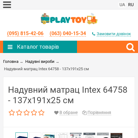
UA
RU
(095) 815-42-06
(063) 040-15-34
Замовити дзвінок
Каталог товарів
Головна
→
Надувні вироби
→
Надувний матрац Intex 64758 - 137х191х25 см
Надувний матрац Intex 64758
- 137х191х25 см
В обране
Порівняння