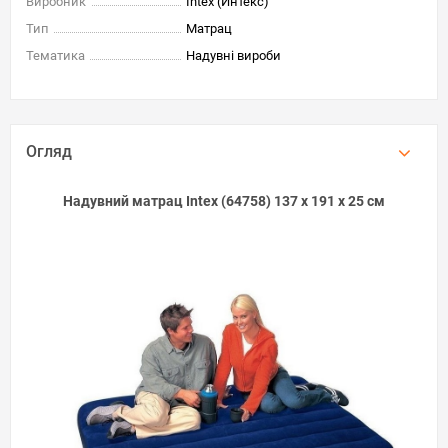
Виробник
Intex (Интекс)
Тип
Матрац
Тематика
Надувні вироби
Огляд
Надувний матрац Intex (64758) 137 х 191 х 25 см