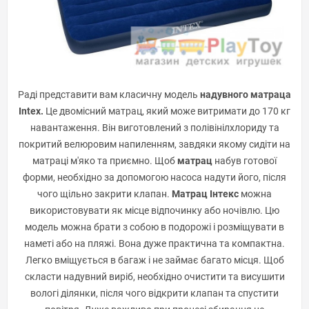
Раді представити вам класичну модель
надувного матраца
Intex.
Це двомісний матрац, який може витримати до 170 кг
навантаження. Він виготовлений з полівінілхлориду та
покритий велюровим напиленням, завдяки якому сидіти на
матраці м'яко та приємно. Щоб
матрац
набув готової
форми, необхідно за допомогою насоса надути його, після
чого щільно закрити клапан.
Матрац Інтекс
можна
використовувати як місце відпочинку або ночівлю. Цю
модель можна брати з собою в подорожі і розміщувати в
наметі або на пляжі. Вона дуже практична та компактна.
Легко вміщується в багаж і не займає багато місця. Щоб
скласти надувний виріб, необхідно очистити та висушити
вологі ділянки, після чого відкрити клапан та спустити