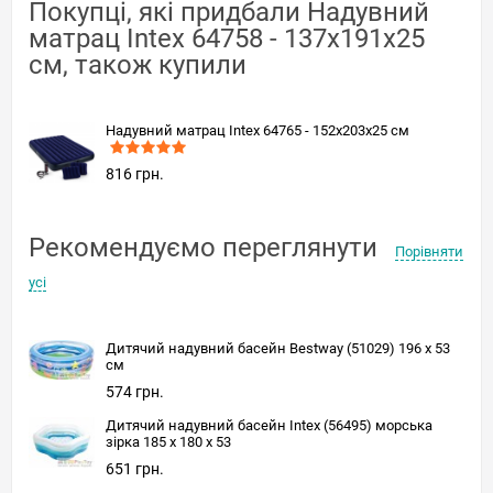
Покупці, які придбали Надувний
матрац Intex 64758 - 137х191х25
см, також купили
Надувний матрац Intex 64765 - 152х203х25 см
816 грн.
Рекомендуємо переглянути
Порівняти
усі
Дитячий надувний басейн Bestway (51029) 196 х 53
см
574 грн.
Дитячий надувний басейн Intex (56495) морська
зірка 185 х 180 х 53
651 грн.