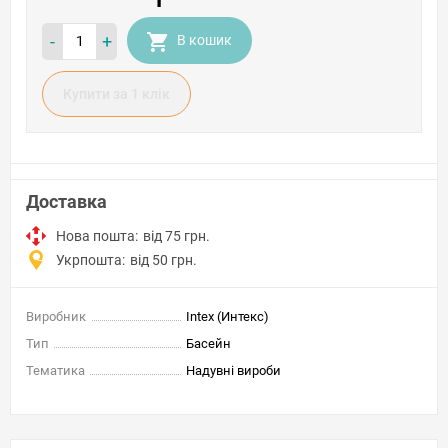
-
+
В кошик
Купити за 1 клiк
Доставка
Нова пошта:
від 75 грн.
Укрпошта:
від 50 грн.
Виробник
Intex (Интекс)
Тип
Басейн
Тематика
Надувні вироби