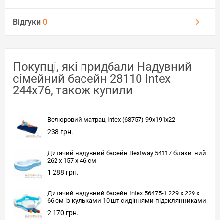
Відгуки
0
Покупці, які придбали Надувний
сімейний басейн 28110 Intex
244x76, також купили
Велюровий матрац Intex (68757) 99x191x22
238 грн.
Дитячий надувний басейн Bestway 54117 блакитний
262 х 157 х 46 см
1 288 грн.
Дитячий надувний басейн Intex 56475-1 229 х 229 х
66 см із кульками 10 шт сидіннями підсклянниками
2 170 грн.