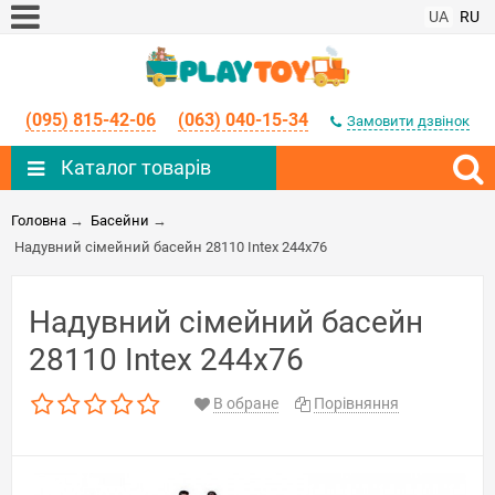
UA
RU
(095) 815-42-06
(063) 040-15-34
Замовити дзвінок
Каталог товарів
Головна
→
Басейни
→
Надувний сімейний басейн 28110 Intex 244x76
Надувний сімейний басейн
28110 Intex 244x76
В обране
Порівняння