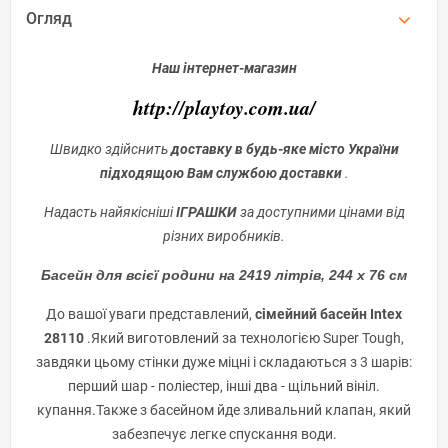
Огляд
Наш інтернет-магазин
http://playtoy.com.ua/
Швидко здійснить
доставку в будь-яке місто України
підходящою Вам службою доставки
.
Надасть найякісніші
ІГРАШКИ
за доступними цінами від
різних виробників.
Басейн для всієї родини на 2419 літрів, 244 x 76 см
До вашої уваги представлений,
сімейний басейн Intex
28110
.Який виготовлений за технологією Super Tough,
завдяки цьому стінки дуже міцні і складаються з 3 шарів:
перший шар - поліестер, інші два - щільний вініл.
купання.Также з басейном йде зливальний клапан, який
забезпечує легке спускання води.