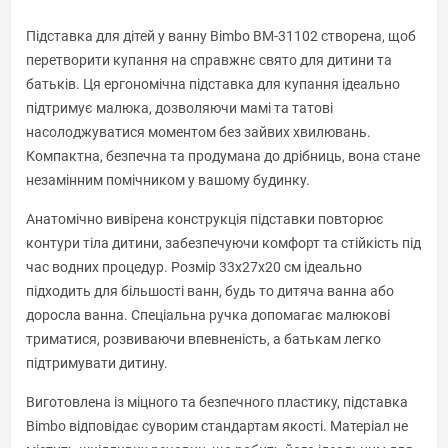
Підставка для дітей у ванну Bimbo BM-31102 створена, щоб
перетворити купання на справжнє свято для дитини та
батьків. Ця ергономічна підставка для купання ідеально
підтримує малюка, дозволяючи мамі та татові
насолоджуватися моментом без зайвих хвилювань.
Компактна, безпечна та продумана до дрібниць, вона стане
незамінним помічником у вашому будинку.
Анатомічно вивірена конструкція підставки повторює
контури тіла дитини, забезпечуючи комфорт та стійкість під
час водних процедур. Розмір 33x27x20 см ідеально
підходить для більшості ванн, будь то дитяча ванна або
доросла ванна. Спеціальна ручка допомагає малюкові
триматися, розвиваючи впевненість, а батькам легко
підтримувати дитину.
Виготовлена із міцного та безпечного пластику, підставка
Bimbo відповідає суворим стандартам якості. Матеріал не