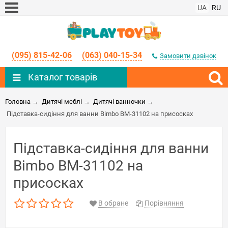
UA
RU
(095) 815-42-06
(063) 040-15-34
Замовити дзвінок
Каталог товарів
Головна
→
Дитячі меблі
→
Дитячі ванночки
→
Підставка-сидіння для ванни Bimbo BM-31102 на присосках
Підставка-сидіння для ванни
Bimbo BM-31102 на
присосках
В обране
Порівняння