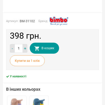
Артикул:
BM-31102
Бренд:
398 грн.
-
+
В кошик
Купити за 1 клiк
У наявності
В інших кольорах