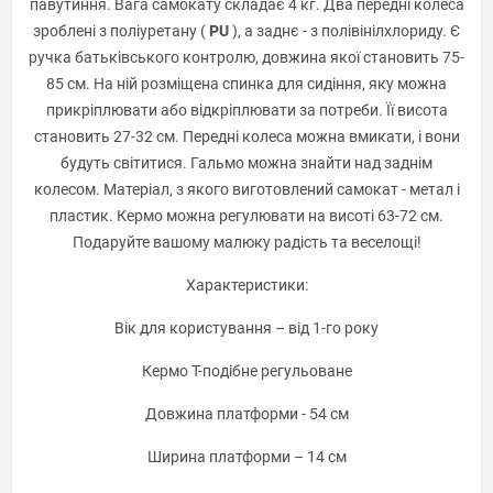
павутиння. Вага самокату складає 4 кг. Два передні колеса
зроблені з поліуретану (
PU
), а заднє - з полівінілхлориду. Є
ручка батьківського контролю, довжина якої становить 75-
85 см. На ній розміщена спинка для сидіння, яку можна
прикріплювати або відкріплювати за потреби. Її висота
становить 27-32 см. Передні колеса можна вмикати, і вони
будуть світитися. Гальмо можна знайти над заднім
колесом. Матеріал, з якого виготовлений самокат - метал і
пластик. Кермо можна регулювати на висоті 63-72 см.
Подаруйте вашому малюку радість та веселощі!
Характеристики:
Вік для користування – від 1-го року
Кермо Т-подібне регульоване
Довжина платформи - 54 см
Ширина платформи – 14 см