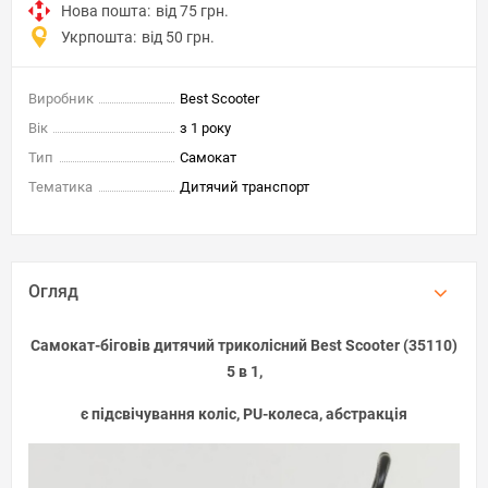
Нова пошта:
від 75 грн.
Укрпошта:
від 50 грн.
Виробник
Best Scooter
Вік
з 1 року
Тип
Самокат
Тематика
Дитячий транспорт
Огляд
Самокат-біговів дитячий триколісний Best Scooter (35110)
5 в 1,
є підсвічування коліс, PU-колеса, абстракція