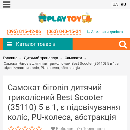
UA
RU
(095) 815-42-06
(063) 040-15-34
Замовити дзвінок
Каталог товарів
Головна
→
Дитячий транспорт
→
Самокати
→
Самокат-біговів дитячий триколісний Best Scooter (35110) 5 в 1, є
підсвічування коліс, PU-колеса, абстракція
Самокат-біговів дитячий
триколісний Best Scooter
(35110) 5 в 1, є підсвічування
коліс, PU-колеса, абстракція
В обране
Порівняння