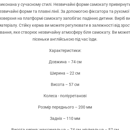
виконана у сучасному стилі. Незвичайні форми самокату привернуть
звичайні форми та плавні лінії. За допомогою фіксатора та рухом
оверхня на платформі самокату запобігає падінню дитини. Виріб виг
матеріалу. Стійку керма ви можете регулювати в залежності від зро
вання, яке створює незвичайну атмосферу біля самокату. Ви может
пісеньки англійською під час їзди.
Характеристики:
Довжина – 74 см
Ширина – 22 см
Висота – 57 см
Колеса - поліуретанові
Розмір переднього – 200 мм
Задніх – 110 мм
Висота керма: максимальна – 74 см, мінімальна – 57 см