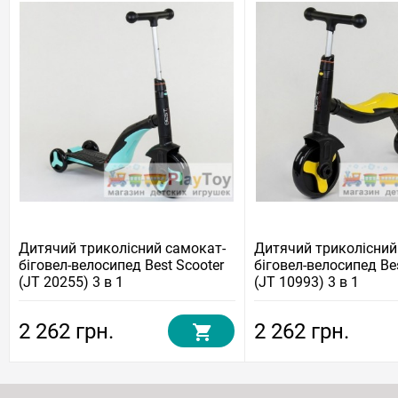
Дитячий триколісний самокат-
Дитячий триколісний
біговел-велосипед Best Scooter
біговел-велосипед Bes
(JT 20255) 3 в 1
(JT 10993) 3 в 1
2 262 грн.
2 262 грн.