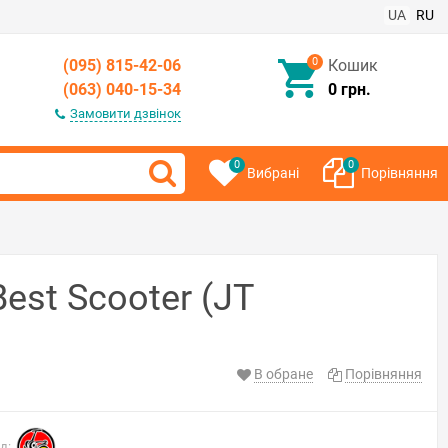
UA
RU
0
(095) 815-42-06
Кошик
(063) 040-15-34
0 грн.
Замовити дзвінок
0
0
Вибрані
Порівняння
st Scooter (JT
В обране
Порівняння
д: