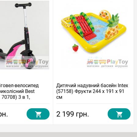
іговел-велосипед
Дитячий надувний басейн Intex
риколісний Best
(57158) Фрукти 244 х 191 x 91
 70708) 3 в 1,
см
рн.
2 199 грн.