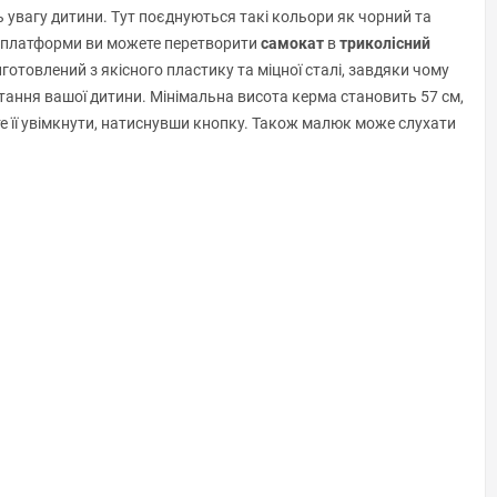
 увагу дитини. Тут поєднуються такі кольори як чорний та
ої платформи ви можете перетворити
самокат
в
триколісний
отовлений з якісного пластику та міцної сталі, завдяки чому
стання вашої дитини. Мінімальна висота керма становить 57 см,
е її увімкнути, натиснувши кнопку. Також малюк може слухати