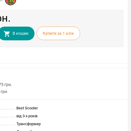
рн.
В кошик
Купити за 1 клiк
75 грн.
 грн.
Best Scooter
від 3-х років
Трансформер