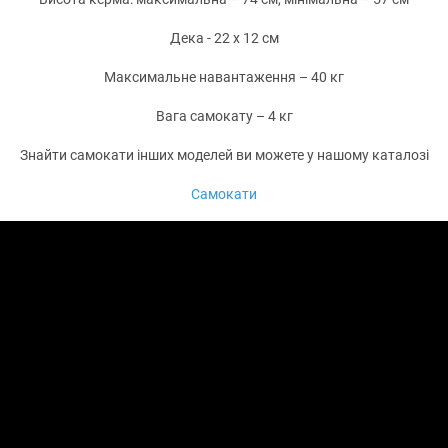
Дека - 22 х 12 см
Максимальне навантаження – 40 кг
Вага самокату – 4 кг
Знайти самокати інших моделей ви можете у нашому каталозі
Самокати