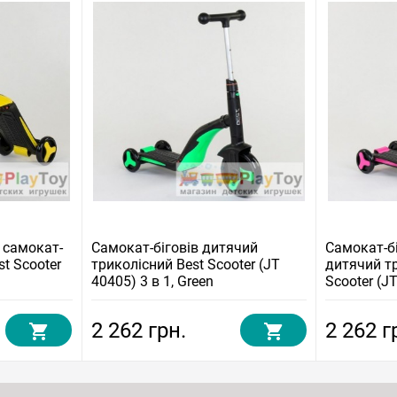
 самокат-
Самокат-біговів дитячий
Самокат-б
t Scooter
триколісний Best Scooter (JT
дитячий т
40405) 3 в 1, Green
Scooter (JT
Рожевий
2 262 грн.
2 262 г