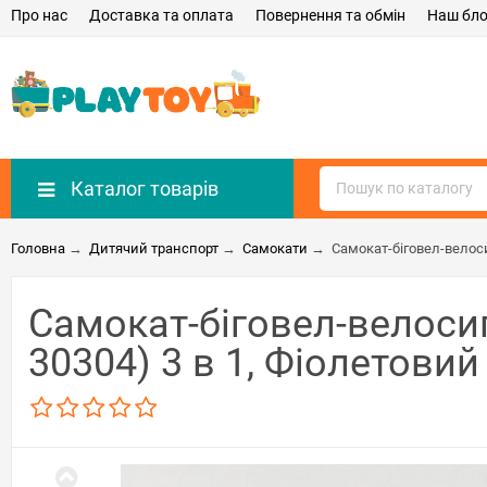
Про нас
Доставка та оплата
Повернення та обмін
Наш бло
Каталог товарів
Головна
→
Дитячий транспорт
→
Самокати
→
Самокат-біговел-велоси
Самокат-біговел-велосип
30304) 3 в 1, Фіолетовий