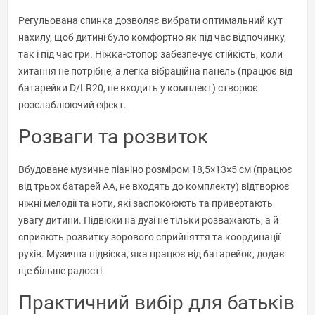
Регульована спинка дозволяє вибрати оптимальний кут
нахилу, щоб дитині було комфортно як під час відпочинку,
так і під час гри. Ніжка-стопор забезпечує стійкість, коли
хитання не потрібне, а легка вібраційна панель (працює від
батарейки D/LR20, не входить у комплект) створює
розслаблюючий ефект.
Розваги та розвиток
Вбудоване музичне піаніно розміром 18,5×13×5 см (працює
від трьох батарей АА, не входять до комплекту) відтворює
ніжні мелодії та ноти, які заспокоюють та привертають
увагу дитини. Підвіски на дузі не тільки розважають, а й
сприяють розвитку зорового сприйняття та координації
рухів. Музична підвіска, яка працює від батарейок, додає
ще більше радості.
Практичний вибір для батьків