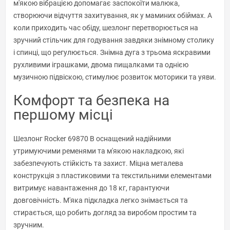
м'якою вібрацією допомагає заспокоїти малюка,
створюючи відчуття захитування, як у маминих обіймах. А
коли приходить час обіду, шезлонг перетворюється на
зручний стільчик для годування завдяки знімному столику
і спинці, що регулюється. Знімна дуга з трьома яскравими
рухливими іграшками, двома пищалками та однією
музичною підвіскою, стимулює розвиток моторики та уяви.
Комфорт та безпека на
першому місці
Шезлонг Rocker 69870 B оснащений надійними
утримуючими ременями та м'якою накладкою, які
забезпечують стійкість та захист. Міцна металева
конструкція з пластиковими та текстильними елементами
витримує навантаження до 18 кг, гарантуючи
довговічність. М'яка підкладка легко знімається та
стирається, що робить догляд за виробом простим та
зручним.