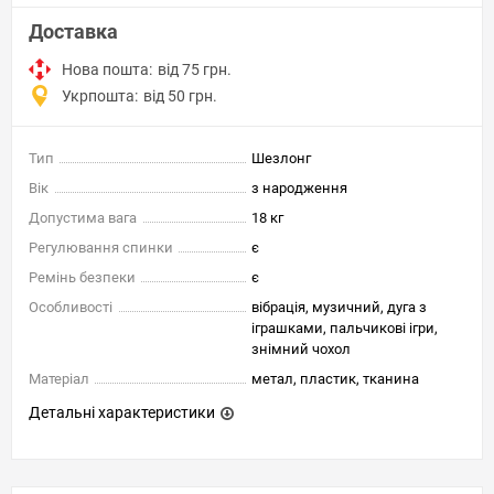
Доставка
Нова пошта:
від 75 грн.
Укрпошта:
від 50 грн.
Тип
Шезлонг
Вік
з народження
Допустима вага
18 кг
Регулювання спинки
є
Ремінь безпеки
є
Особливості
вібрація, музичний, дуга з
іграшками, пальчикові ігри,
знімний чохол
Матеріал
метал, пластик, тканина
Детальні характеристики