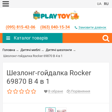
UA
RU
(095) 815-42-06
(063) 040-15-34
Замовити дзвінок
Каталог товарів
Головна
→
Дитячі меблі
→
Дитячі шезлонги
→
Шезлонг-гойдалка Rocker 69870 B 4 в 1
Шезлонг-гойдалка Rocker
69870 B 4 в 1
В обране
Порівняння