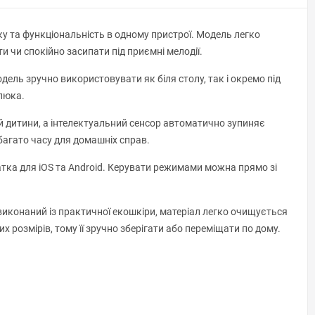
ку та функціональність в одному пристрої. Модель легко
и чи спокійно засипати під приємні мелодії.
одель зручно використовувати як біля столу, так і окремо під
люка.
й дитини, а інтелектуальний сенсор автоматично зупиняє
багато часу для домашніх справ.
тка для iOS та Android. Керувати режимами можна прямо зі
 виконаний із практичної екошкіри, матеріал легко очищується
 розмірів, тому її зручно зберігати або переміщати по дому.