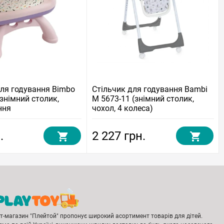
для годування Bimbo
Стільчик для годування Bambi
знімний столик,
M 5673-11 (знімний столик,
ння
чохол, 4 колеса)
.
2 227 грн.
ет-магазин "Плейтой" пропонує широкий асортимент товарів для дітей.