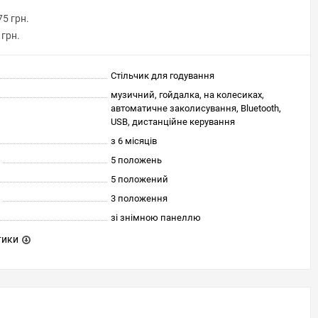
75 грн.
 грн.
Стільчик для годування
музичний, гойдалка, на колесиках,
автоматичне заколисування, Bluetooth,
USB, дистанційне керування
з 6 місяців
5 положень
5 положений
3 положення
зі знімною панеллю
тики