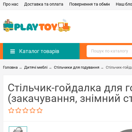
Про нас
Доставка та оплата
Повернення та обмін
Наш бло
Каталог товарів
Головна
→
Дитячі меблі
→
Стільчики для годування
→
Стільчик-гойд
Стільчик-гойдалка для 
(закачування, знімний ст