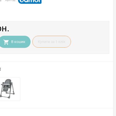
рн.
В кошик
Купити за 1 клiк
х