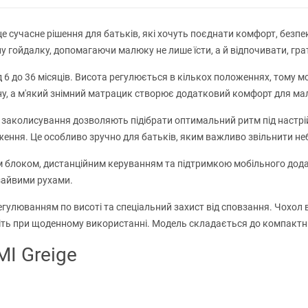
е сучасне рішення для батьків, які хочуть поєднати комфорт, безпе
 гойдалку, допомагаючи малюку не лише їсти, а й відпочивати, грат
д 6 до 36 місяців. Висота регулюється в кількох положеннях, тому м
сну, а м'який знімний матрацик створює додатковий комфорт для ма
 заколисування дозволяють підібрати оптимальний ритм під настрі
ження. Це особливо зручно для батьків, яким важливо звільнити не
 блоком, дистанційним керуванням та підтримкою мобільного дода
зайвими рухами.
регулюванням по висоті та спеціальний захист від сповзання. Чохол
віть при щоденному використанні. Модель складається до компактних
I Greige