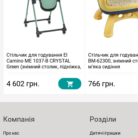
Стільчик для годування El
Стільчик для годува
Camino ME 1037-B CRYSTAL
BM-62300, знімний ст
Green (знімний столик, підніжка,
м'яка сидіння
матрац, чохол, 4 колеса)
4 602 грн.
766 грн.
Компанія
Розділи
Про нас
Дитячі іграшки