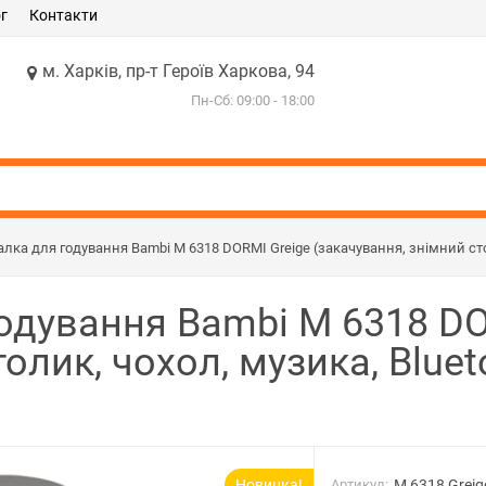
г
Контакти
м. Харків, пр-т Героїв Харкова, 94
Пн-Сб: 09:00 - 18:00
алка для годування Bambi M 6318 DORMI Greige (закачування, знімний стол
годування Bambi M 6318 DO
олик, чохол, музика, Bluet
Новинка!
Артикул:
M 6318 Greig