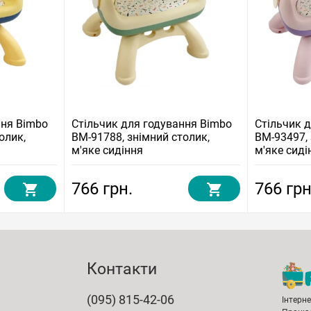
ння Bimbo
Стільчик для годування Bimbo
Стільчик 
олик,
BM-91788, знімний столик,
BM-93497, 
м'яке сидіння
м'яке сиді
766 грн.
766 грн
Контакти
(095) 815-42-06
Інтерн