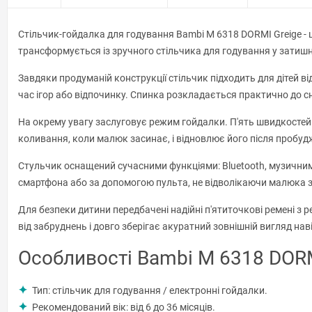
Стільчик-гойдалка для годування Bambi M 6318 DORMI Greige - ц
трансформується із зручного стільчика для годування у затишну
Завдяки продуманій конструкції стільчик підходить для дітей ві
час ігор або відпочинку. Спинка розкладається практично до 
На окрему увагу заслуговує режим гойдалки. П'ять швидкостей
коливання, коли малюк засинає, і відновлює його після пробуд
Стульчик оснащений сучасними функціями: Bluetooth, музичним
смартфона або за допомогою пульта, не відволікаючи малюка 
Для безпеки дитини передбачені надійні п'ятиточкові ремені з 
від забруднень і довго зберігає акуратний зовнішній вигляд на
Особливості Bambi M 6318 DORM
Тип: стільчик для годування / електронні гойдалки.
Рекомендований вік: від 6 до 36 місяців.