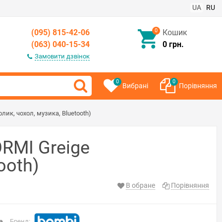
UA
RU
0
(095) 815-42-06
Кошик
(063) 040-15-34
0 грн.
Замовити дзвінок
0
0
Вибрані
Порівняння
ик, чохол, музика, Bluetooth)
RMI Greige
ooth)
В обране
Порівняння
e
Бренд: