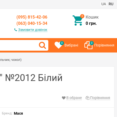
UA
RU
0
(095) 815-42-06
Кошик
(063) 040-15-34
0 грн.
Замовити дзвінок
0
0
Вибрані
Порівняння
льчик; чохол)
" №2012 Білий
В обране
Порівняння
Бренд:
Мася