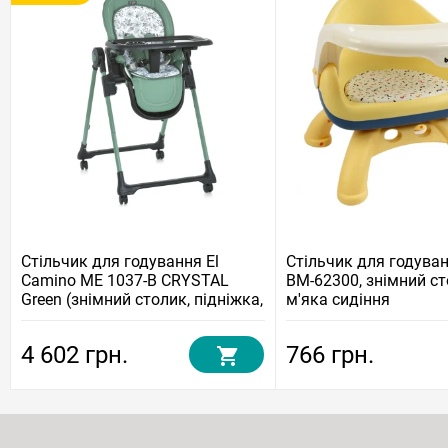
Стільчик для годування El
Стільчик для годува
Camino ME 1037-B CRYSTAL
BM-62300, знімний ст
Green (знімний столик, підніжка,
м'яка сидіння
матрац, чохол, 4 колеса)
4 602 грн.
766 грн.