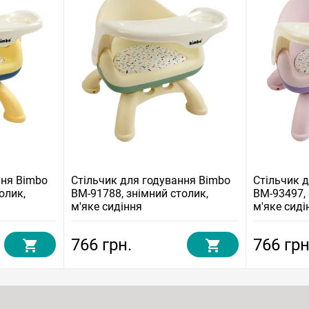
ння Bimbo
Стільчик для годування Bimbo
Стільчик 
олик,
BM-91788, знімний столик,
BM-93497, 
м'яке сидіння
м'яке сиді
766 грн.
766 грн