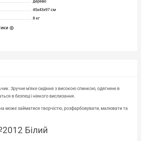
дерево
45х43х97 см
8 кг
тики
чик. Зручне м'яке сидіння з високою спинкою, одягнене в
ся в безпеці і ніякого вислизання.
тина може займатися творчістю, розфарбовувати, малювати та
№2012 Білий