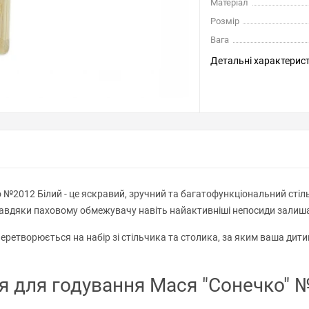
Матеріал
Розмір
Вага
Детальні характерис
2012 Білий - це яскравий, зручний та багатофункціональний стіль
авдяки паховому обмежувачу навіть найактивніші непосиди залишать
перетворюється на набір зі стільчика та столика, за яким ваша ди
ця для годування Мася "Сонечко" 