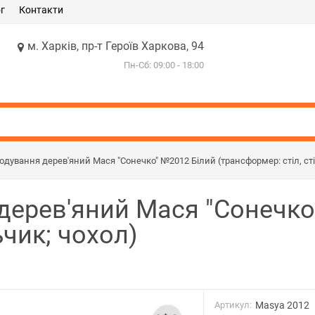
г
Контакти
м. Харків, пр-т Героїв Харкова, 94
Пн-Сб: 09:00 - 18:00
годування дерев'яний Мася "Сонечко" №2012 Білий (трансформер: стіл, сті
 дерев'яний Мася "Сонечко
ьчик; чохол)
Артикул:
Masya 2012