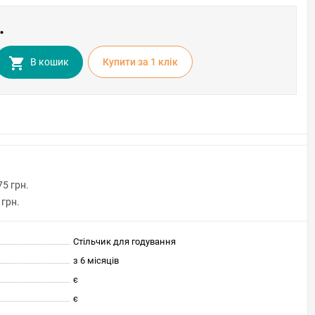
.
В кошик
Купити за 1 клiк
75 грн.
 грн.
Стільчик для годування
з 6 місяців
є
є