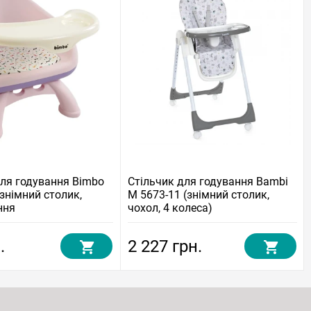
для годування Bimbo
Стільчик для годування Bambi
знімний столик,
M 5673-11 (знімний столик,
ння
чохол, 4 колеса)
.
2 227 грн.