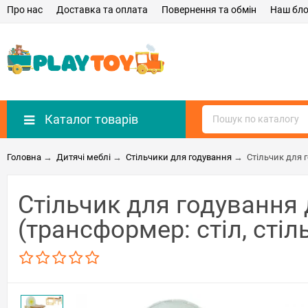
Про нас
Доставка та оплата
Повернення та обмін
Наш бло
Каталог товарів
Головна
→
Дитячі меблі
→
Стільчики для годування
→
Стільчик для 
Стільчик для годування
(трансформер: стіл, стіл