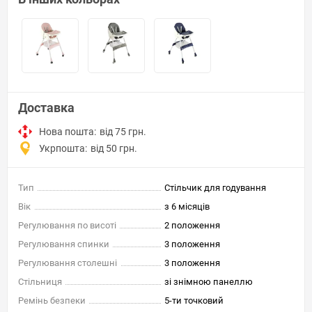
Доставка
Нова пошта:
від 75 грн.
Укрпошта:
від 50 грн.
Тип
Стільчик для годування
Вік
з 6 місяців
Регулювання по висоті
2 положення
Регулювання спинки
3 положення
Регулювання столешні
3 положення
Стільниця
зі знімною панеллю
Ремінь безпеки
5-ти точковий