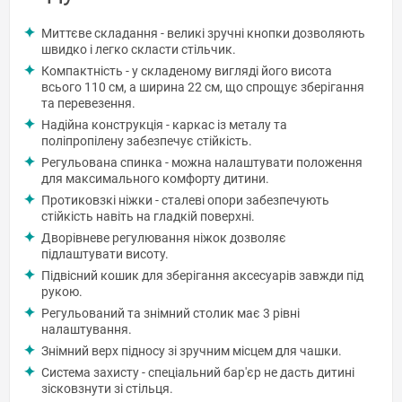
Миттєве складання - великі зручні кнопки дозволяють
швидко і легко скласти стільчик.
Компактність - у складеному вигляді його висота
всього 110 см, а ширина 22 см, що спрощує зберігання
та перевезення.
Надійна конструкція - каркас із металу та
поліпропілену забезпечує стійкість.
Регульована спинка - можна налаштувати положення
для максимального комфорту дитини.
Протиковзкі ніжки - сталеві опори забезпечують
стійкість навіть на гладкій поверхні.
Дворівневе регулювання ніжок дозволяє
підлаштувати висоту.
Підвісний кошик для зберігання аксесуарів завжди під
рукою.
Регульований та знімний столик має 3 рівні
налаштування.
Знімний верх підносу зі зручним місцем для чашки.
Система захисту - спеціальний бар'єр не дасть дитині
зісковзнути зі стільця.