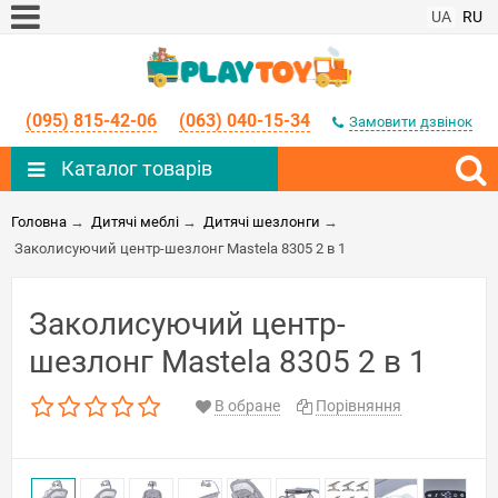
UA
RU
(095) 815-42-06
(063) 040-15-34
Замовити дзвінок
Каталог товарів
Головна
→
Дитячі меблі
→
Дитячі шезлонги
→
Заколисуючий центр-шезлонг Mastela 8305 2 в 1
Заколисуючий центр-
шезлонг Mastela 8305 2 в 1
В обране
Порівняння