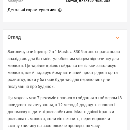
Матеріал
метал, пластик, тканина
Детальні характеристики
Огляд
Заколисуючий центр 2 в 1 Mastela 8305 стане справжньою
знахідкою для батьків і улюбленим місцем відпочинку для
малюка. Це чарівне крісло гойдалка не тільки заколисує
малюка, але й подарує йому затишний простір для ігор та
розвитку, поки у батьків буде час для перепочинку чи
піклування про будинок.
Ця модель має 7 режимів плавного гойдання з таймером і 3
швидкості закачування, а 12 мелодій додадуть спокою і
допоможуть дитині розслабитися. Милі підвісні іграшки
розважать малюка, коли він не спить, перетворюючи
кожну хвилину на захоплююче проведення часу.