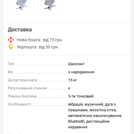
Доставка
Нова пошта:
від 75 грн.
Укрпошта:
від 50 грн.
Тип
Шезлонг
Вік
з народження
Допустима вага
15 кг
Регулювання спинки
є
Ремінь безпеки
5-ти точковий
Особливості
вібрація, музичний, дуга з
іграшками, москітна сітка,
автоматичне заколисування,
Bluetooth, дистанційне
керування