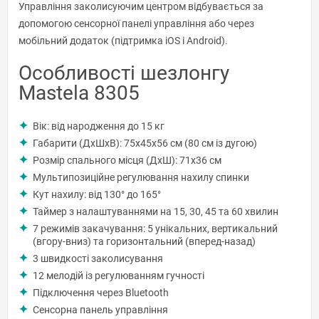
Управління заколисуючим центром відбувається за
допомогою сенсорної панелі управління або через
мобільний додаток (підтримка iOS і Android).
Особливості шезлонгу
Mastela 8305
Вік: від народження до 15 кг
Габарити (ДхШхВ): 75х45х56 см (80 см із дугою)
Розмір спального місця (ДхШ): 71х36 см
Мультипозиційне регулювання нахилу спинки
Кут нахилу: від 130° до 165°
Таймер з налаштуваннями на 15, 30, 45 та 60 хвилин
7 режимів закачування: 5 унікальних, вертикальний
(вгору-вниз) та горизонтальний (вперед-назад)
3 швидкості заколисування
12 мелодій із регулюванням гучності
Підключення через Bluetooth
Сенсорна панель управління