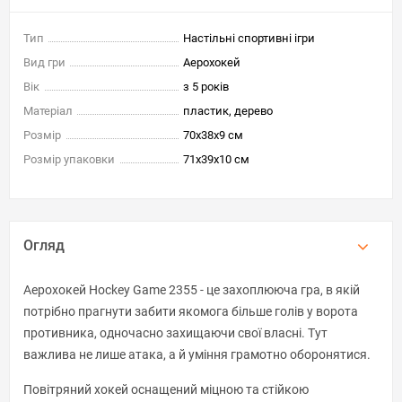
Тип
Настільні спортивні ігри
Вид гри
Аерохокей
Вік
з 5 років
Матеріал
пластик, дерево
Розмір
70x38x9 см
Розмір упаковки
71х39х10 см
Огляд
Аерохокей Hockey Game 2355 - це захоплююча гра, в якій
потрібно прагнути забити якомога більше голів у ворота
противника, одночасно захищаючи свої власні. Тут
важлива не лише атака, а й уміння грамотно оборонятися.
Повітряний хокей оснащений міцною та стійкою