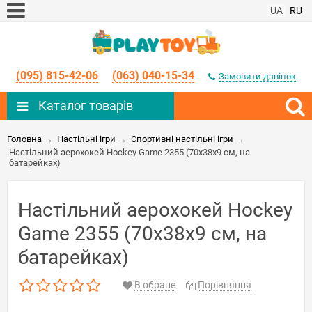
UA
RU
(095) 815-42-06
(063) 040-15-34
Замовити дзвінок
Каталог товарів
Головна
→
Настільні ігри
→
Спортивні настільні ігри
→
Настільний аерохокей Hockey Game 2355 (70x38x9 см, на
батарейках)
Настільний аерохокей Hockey
Game 2355 (70x38x9 см, на
батарейках)
В обране
Порівняння