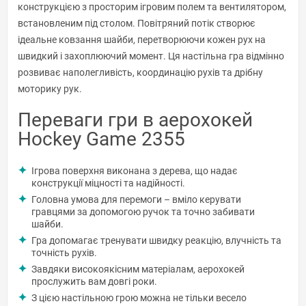
конструкцією з просторим ігровим полем та вентилятором,
встановленим під столом. Повітряний потік створює
ідеальне ковзання шайби, перетворюючи кожен рух на
швидкий і захоплюючий момент. Ця настільна гра відмінно
розвиває наполегливість, координацію рухів та дрібну
моторику рук.
Переваги гри в аерохокей
Hockey Game 2355
Ігрова поверхня виконана з дерева, що надає
конструкції міцності та надійності.
Головна умова для перемоги – вміло керувати
гравцями за допомогою ручок та точно забивати
шайби.
Гра допомагає тренувати швидку реакцію, влучність та
точність рухів.
Завдяки високоякісним матеріалам, аерохокей
прослужить вам довгі роки.
З цією настільною грою можна не тільки весело