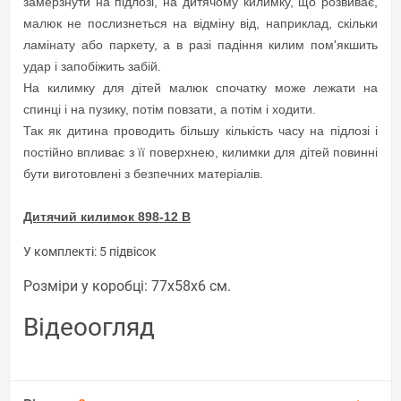
замерзнути на підлозі, на дитячому килимку, що розвиває,
малюк не послизнеться на відміну від, наприклад, скільки
ламінату або паркету, а в разі падіння килим пом'якшить
удар і запобіжить забій.
На килимку для дітей малюк спочатку може лежати на
спинці і на пузику, потім повзати, а потім і ходити.
Так як дитина проводить більшу кількість часу на підлозі і
постійно впливає з її поверхнею, килимки для дітей повинні
бути виготовлені з безпечних матеріалів.
Дитячий килимок 898-12 В
У комплекті: 5 підвісок
Розміри у коробці: 77х58х6 см.
Відеоогляд