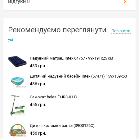
Відгуки
0
Рекомендуємо переглянути
Порівняти
усі
Надувний матрац Intex 64757 - 99х191х25 см
439 грн.
Дитячий надувний басейн Intex (57471) 159x159x50
486 грн.
Самокат beles (3JR3-011)
455 грн.
Дитячі килимки bambi (39Q3126C)
456 грн.