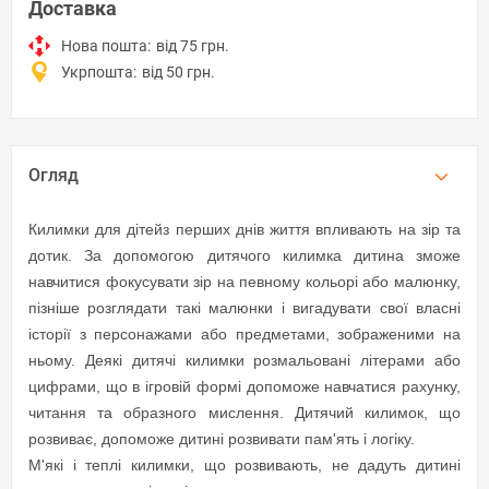
Доставка
Нова пошта:
від 75 грн.
Укрпошта:
від 50 грн.
Огляд
Килимки для дітей
з перших днів життя впливають на зір та
дотик. За допомогою дитячого килимка дитина зможе
навчитися фокусувати зір на певному кольорі або малюнку,
пізніше розглядати такі малюнки і вигадувати свої власні
історії з персонажами або предметами, зображеними на
ньому. Деякі дитячі килимки розмальовані літерами або
цифрами, що в ігровій формі допоможе навчатися рахунку,
читання та образного мислення. Дитячий килимок, що
розвиває, допоможе дитині розвивати пам'ять і логіку.
М'які і теплі килимки, що розвивають, не дадуть дитині