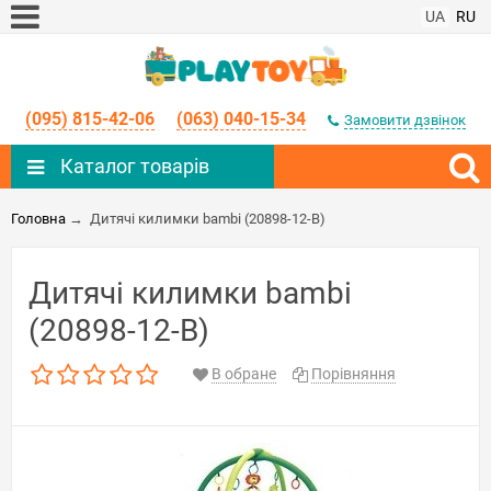
UA
RU
(095) 815-42-06
(063) 040-15-34
Замовити дзвінок
Каталог товарів
Головна
→
Дитячі килимки bambi (20898-12-B)
Дитячі килимки bambi
(20898-12-B)
В обране
Порівняння