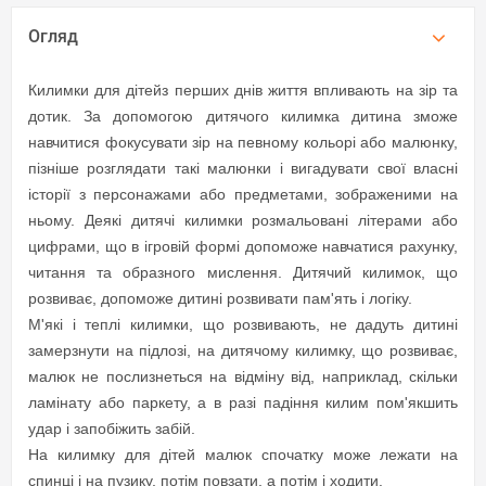
Огляд
Килимки для дітей
з перших днів життя впливають на зір та
дотик. За допомогою дитячого килимка дитина зможе
навчитися фокусувати зір на певному кольорі або малюнку,
пізніше розглядати такі малюнки і вигадувати свої власні
історії з персонажами або предметами, зображеними на
ньому. Деякі дитячі килимки розмальовані літерами або
цифрами, що в ігровій формі допоможе навчатися рахунку,
читання та образного мислення. Дитячий килимок, що
розвиває, допоможе дитині розвивати пам'ять і логіку.
М'які і теплі килимки, що розвивають, не дадуть дитині
замерзнути на підлозі, на дитячому килимку, що розвиває,
малюк не послизнеться на відміну від, наприклад, скільки
ламінату або паркету, а в разі падіння килим пом'якшить
удар і запобіжить забій.
На килимку для дітей малюк спочатку може лежати на
спинці і на пузику, потім повзати, а потім і ходити.