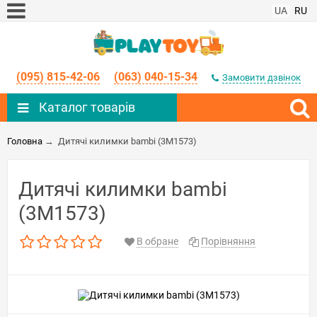
UA
RU
(095) 815-42-06
(063) 040-15-34
Замовити дзвінок
Каталог товарів
Головна
→
Дитячі килимки bambi (3M1573)
Дитячі килимки bambi
(3M1573)
В обране
Порівняння