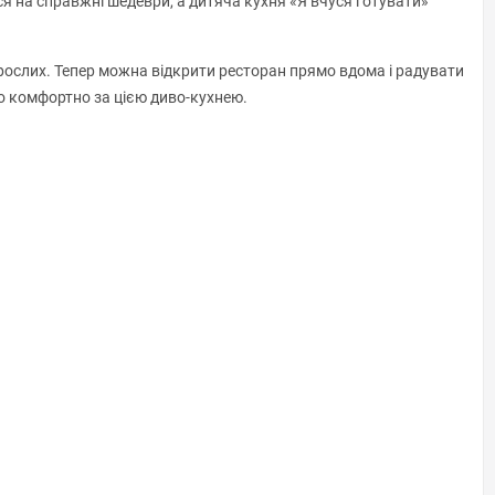
я на справжні шедеври, а дитяча кухня «Я вчуся готувати»
орослих. Тепер можна відкрити ресторан прямо вдома і радувати
о комфортно за цією диво-кухнею.