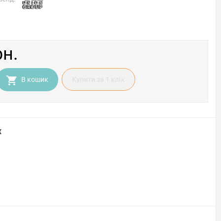
рн.
В кошик
Купити за 1 клiк
х