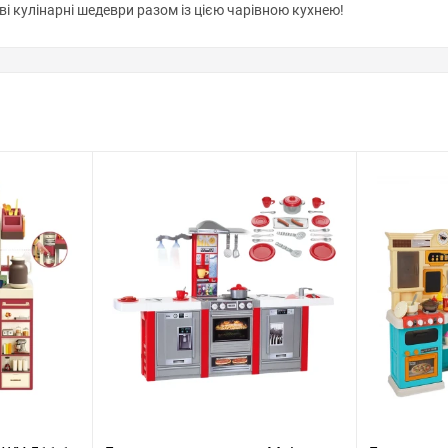
ві кулінарні шедеври разом із цією чарівною кухнею!