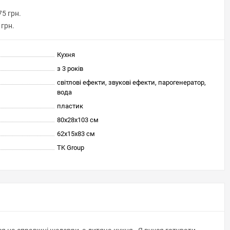
75 грн.
 грн.
Кухня
з 3 років
світлові ефекти, звукові ефекти, парогенератор,
вода
пластик
80х28х103 см
62x15x83 см
TK Group