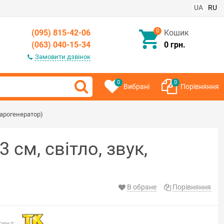
UA
RU
0
(095) 815-42-06
Кошик
(063) 040-15-34
0 грн.
Замовити дзвінок
0
0
Вибрані
Порівняння
парогенератор)
см, світло, звук,
В обране
Порівняння
ренд: