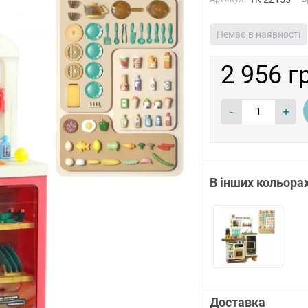
Немає в наявності
2 956 г
-
+
В інших кольора
Доставка