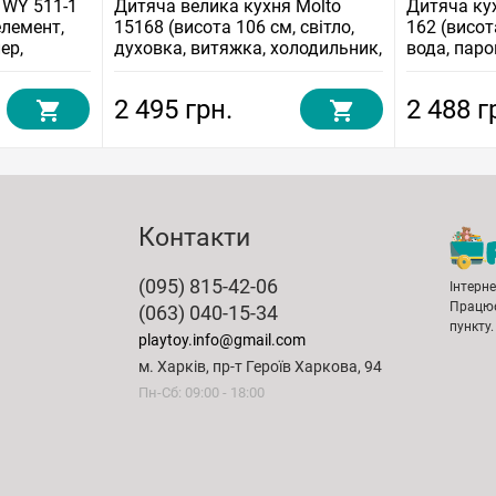
 WY 511-1
Дитяча велика кухня Molto
Дитяча ку
елемент,
15168 (висота 106 см, світло,
162 (висота
ер,
духовка, витяжка, холодильник,
вода, паро
посудомийна машина)
2 495 грн.
2 488 г
Контакти
(095) 815-42-06
Інтерн
Працює
(063) 040-15-34
пункту.
playtoy.info@gmail.com
м. Харків, пр-т Героїв Харкова, 94
Пн-Сб: 09:00 - 18:00