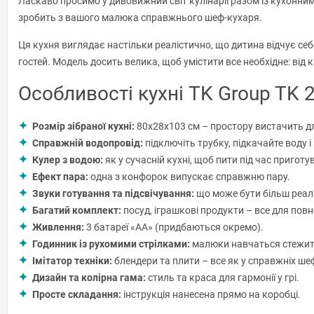
Ласкаво просимо у дивовижний світ кулінарії разом із кухонни
зробить з вашого малюка справжнього шеф-кухаря.
Ця кухня виглядає настільки реалістично, що дитина відчує себ
гостей. Модель досить велика, щоб умістити все необхідне: ві
Особливості кухні TK Group TK 
Розмір зібраної кухні:
80х28х103 см – простору вистачить для
Справжній водопровід:
підключіть трубку, підкачайте воду 
Кулер з водою:
як у сучасній кухні, щоб пити під час приготу
Ефект пара:
одна з конфорок випускає справжню пару.
Звуки готування та підсвічування:
що може бути більш реалі
Багатий комплект:
посуд, іграшкові продукти – все для повн
Живлення:
3 батареї «AA» (придбаються окремо).
Годинник із рухомими стрілками:
малюки навчаться стежит
Імітатор техніки:
блендери та плити – все як у справжніх шеф
Дизайн та колірна гама:
стиль та краса для гармонії у грі.
Просте складання:
інструкція нанесена прямо на коробці.