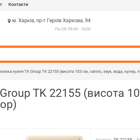
г
Контакти
м. Харків, пр-т Героїв Харкова, 94
Пн-Сб: 09:00 - 18:00
елика кухня TK Group TK 22155 (висота 103 см, світло, звук, вода, кулер, 
roup TK 22155 (висота 103 
тор)
Артикул:
TK 22155
Б