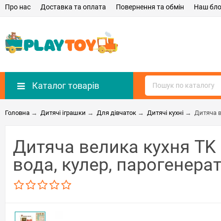
Про нас
Доставка та оплата
Повернення та обмін
Наш бло
Каталог товарів
Головна
→
Дитячі іграшки
→
Для дівчаток
→
Дитячі кухні
→
Дитяча в
Дитяча велика кухня TK G
вода, кулер, парогенера