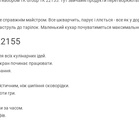
м набором TK Group TK 22155. Тут звичайні продукти перетворюютьс
е справжнім майстром. Все шкварчить, парує і ллється - все як у д
д каструль до тарілок. Маленький кухар почуватиметься максимальн
22155
 всіх кулінарних ідей.
і кран починає працювати.
вання.
стичним, ніж шипіння сковорідки.
оти гри.
и за часом.
ів.