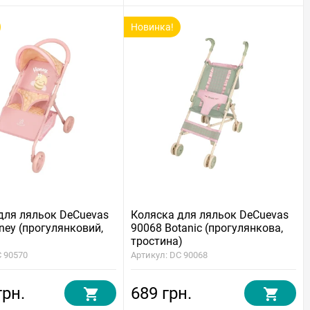
Новинка!
для ляльок DeCuevas
Коляска для ляльок DeCuevas
ney (прогулянковий,
90068 Botanic (прогулянкова,
тростина)
C 90570
Артикул: DC 90068
грн.
689 грн.