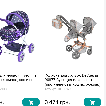
для ляльок Fiveonine
Коляска для ляльок DeCuevas
(класична, кошик)
90877 Cytix для близнюків
(прогулянкова, кошик, рюкзак)
721033
Артикул: DC 90877
н.
3 474 грн.