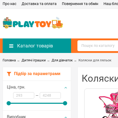
Про нас
Доставка та оплата
Повернення та обмін
Наш бло
Каталог товарів
Головна
→
Дитячі іграшки
→
Для дівчаток
→
Коляски для ляльок
Підбір за параметрами
Коляски
Ціна,
грн.
—
Виробник