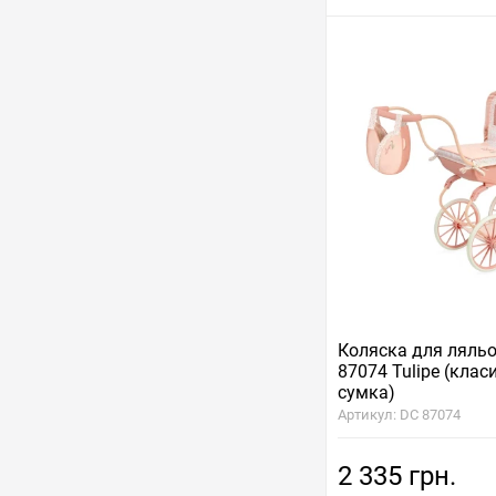
Коляска для ляль
87074 Tulipe (клас
сумка)
Артикул: DC 87074
2 335 грн.