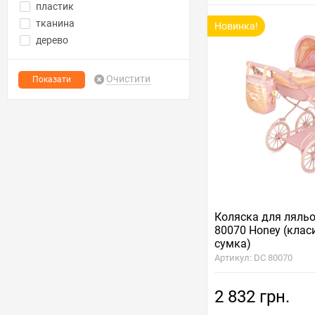
пластик
тканина
Новинка!
дерево
Очистити
Коляска для ляль
80070 Honey (клас
сумка)
Артикул: DC 80070
2 832 грн.