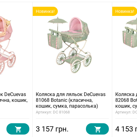
Новинка!
Новинка!
ок DeCuevas
Коляска для ляльок DeCuevas
Коляска 
ична, кошик,
81068 Botanic (класична,
82068 Bot
кошик, сумка, парасолька)
кошик, с
Артикул: DC 81068
Артикул: D
3 157 грн.
4 153 