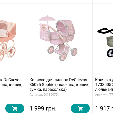
ок DeCuevas
Коляска для ляльок DeCuevas
Коляска 
ична, кошик,
85075 Sophie (класична, кошик,
T738005 
сумка, парасолька)
люлька-п
Артикул: DC 85075
Артикул: T
1 999 грн.
1 917 