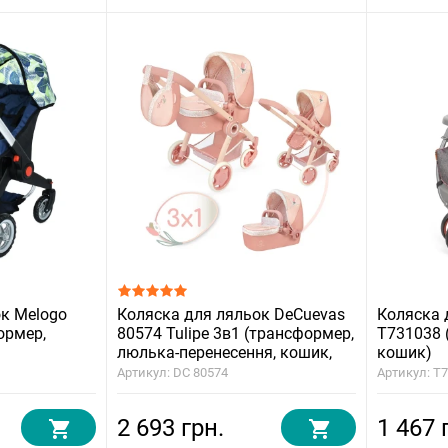
к Melogo
Коляска для ляльок DeCuevas
Коляска 
ормер,
80574 Tulipe 3в1 (трансформер,
T731038 
люлька-перенесення, кошик,
кошик)
сумка)
Артикул: DC 80574
Артикул: T
2 693 грн.
1 467 