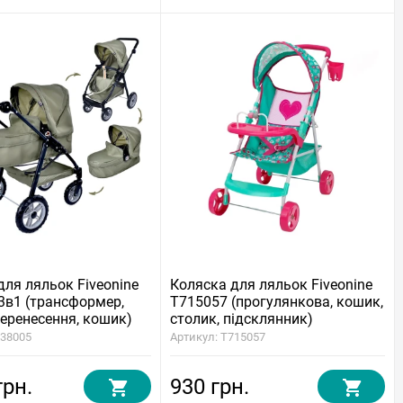
для ляльок Fiveonine
Коляска для ляльок Fiveonine
3в1 (трансформер,
T715057 (прогулянкова, кошик,
еренесення, кошик)
столик, підсклянник)
738005
Артикул: T715057
грн.
930 грн.