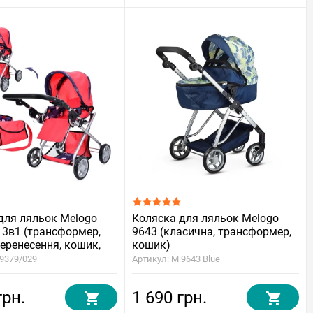
для ляльок Melogo
Коляска для ляльок Melogo
 3в1 (трансформер,
9643 (класична, трансформер,
еренесення, кошик,
кошик)
 9379/029
Артикул: M 9643 Blue
грн.
1 690 грн.