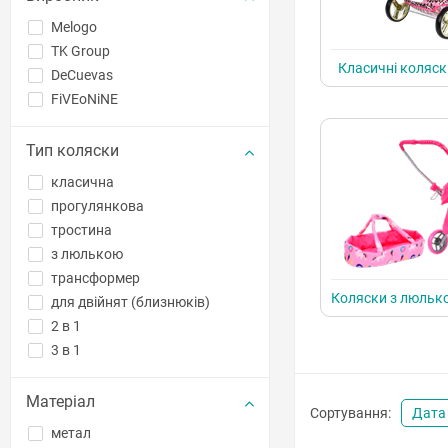
Melogo
TK Group
Класичні коляск
DeCuevas
FiVEoNiNE
Тип коляски
класична
прогулянкова
тростина
з люлькою
трансформер
Коляски з люльк
для двійнят (близнюків)
2 в 1
3 в 1
Матеріал
Сортування:
Дата
метал