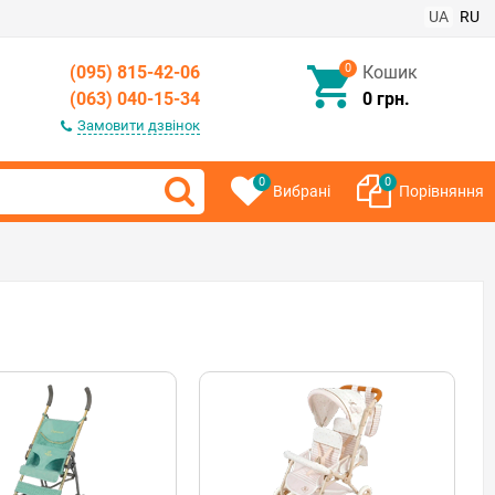
UA
RU
0
(095) 815-42-06
Кошик
(063) 040-15-34
0 грн.
Замовити дзвінок
0
0
Вибрані
Порівняння