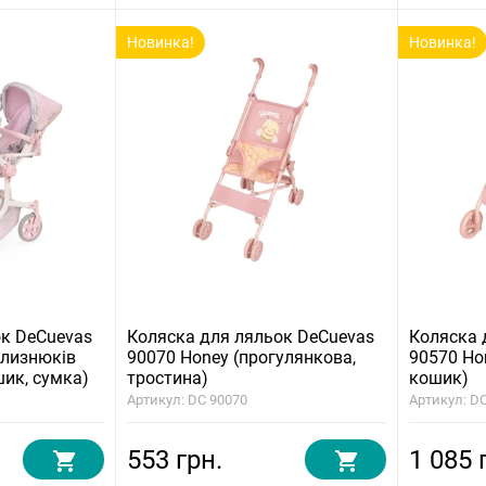
Новинка!
Новинка!
ок DeCuevas
Коляска для ляльок DeCuevas
Коляска 
близнюків
90070 Honey (прогулянкова,
90570 Ho
шик, сумка)
тростина)
кошик)
Артикул: DC 90070
Артикул: D
553 грн.
1 085 