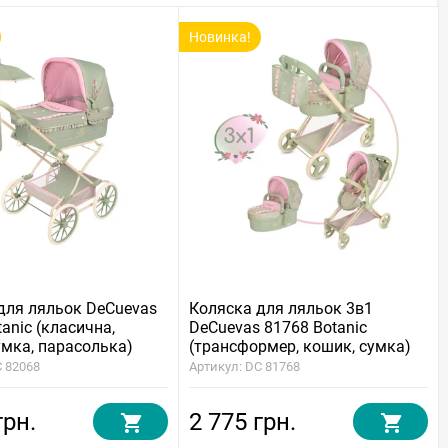
Новинка!
для ляльок DeCuevas
Коляска для ляльок 3в1
anic (класична,
DeCuevas 81768 Botanic
умка, парасолька)
(трансформер, кошик, сумка)
C 82068
Артикул: DC 81768
грн.
2 775 грн.