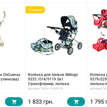
Новинка!
ок DeCuevas
Коляска для ляльок Melogo
Коляска 
огулянкова)
9333 /014/9119 3в1
9379/029
(трансформер, люлька-
люлька-п
переноска, кошик, сумка)
сумка)
Артикул: 9333 /014/9119
Артикул: M
1 833 грн.
1 795 