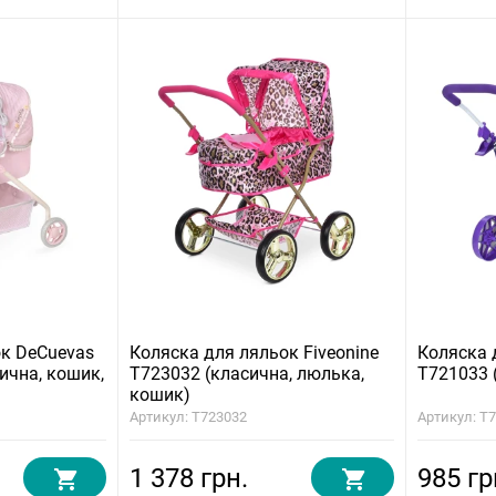
ок DeCuevas
Коляска для ляльок Fiveonine
Коляска 
ична, кошик,
T723032 (класична, люлька,
T721033 
кошик)
Артикул: T723032
Артикул: T
1 378 грн.
985 гр