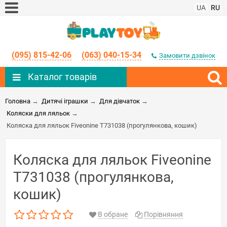
UA
RU
(095) 815-42-06
(063) 040-15-34
Замовити дзвінок
Каталог товарів
Головна
→
Дитячі іграшки
→
Для дівчаток
→
Коляски для ляльок
→
Коляска для ляльок Fiveonine T731038 (прогулянкова, кошик)
Коляска для ляльок Fiveonine
T731038 (прогулянкова,
кошик)
В обране
Порівняння