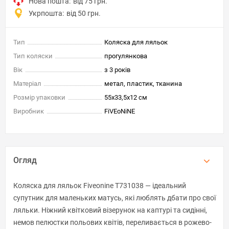
Нова пошта:
від 75 грн.
Укрпошта:
від 50 грн.
Тип
Коляска для ляльок
Тип коляски
прогулянкова
Вік
з 3 років
Матеріал
метал, пластик, тканина
Розмір упаковки
55x33,5x12 см
Виробник
FiVEoNiNE
Огляд
Коляска для ляльок Fiveonine T731038 — ідеальний
супутник для маленьких матусь, які люблять дбати про свої
ляльки. Ніжний квітковий візерунок на каптурі та сидінні,
немов пелюстки польових квітів, переливається в рожево-