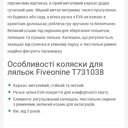
персикових відтінках, а сірий металевий каркас додає
сучасний шик. Міцний метал витримає тисячі прогулянок
по будинку або саду, а м'яка ручка з EVA не ковзає в
крихітних долоньках, роблячи гру зручною та безпечною.
Великий кошик під сидінням для зберігання пляшечок,
пелюшок та іграшок ляльки. Капюшон, що регулюється,
захищає від сонечка в уявному парку, а текстильні ремені
надійно фіксують пасажирку.
Особливості коляски для
ляльок Fiveonine T731038
Каркас: металевий, стійкий та легкий.
Ручка: м'яке EVA-покриття для комфортного хвату.
Елементи: регульований капюшон, текстильне сидіння
з ременями, великий кошик для аксесуарів.
Вік: від 3 років.