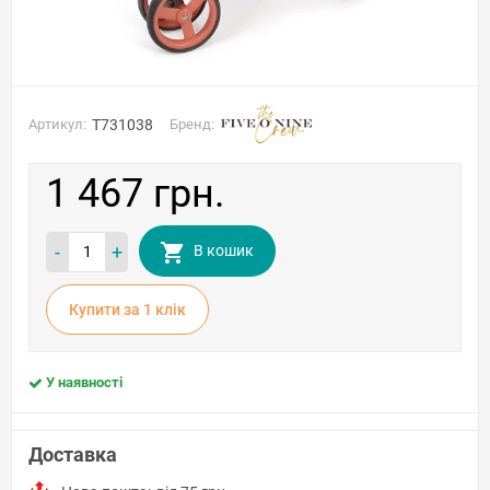
Артикул:
T731038
Бренд:
1 467 грн.
-
+
В кошик
Купити за 1 клiк
У наявності
Доставка