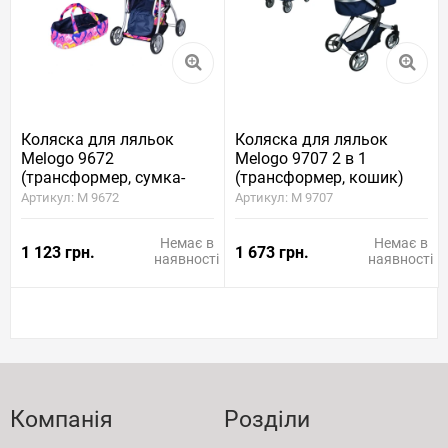
Коляска для ляльок
Коляска для ляльок
Melogo 9672
Melogo 9707 2 в 1
(трансформер, сумка-
(трансформер, кошик)
переноска, кошик)
Артикул: M 9672
Артикул: M 9707
Немає в
Немає в
1 123 грн.
1 673 грн.
наявності
наявності
Компанія
Розділи