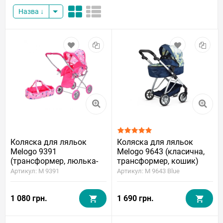
Назва
Коляска для ляльок
Коляска для ляльок
Melogo 9391
Melogo 9643 (класична,
(трансформер, люлька-
трансформер, кошик)
перенесення)
Артикул: M 9391
Артикул: M 9643 Blue
1 080 грн.
1 690 грн.