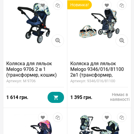
Новинка!
Коляска для ляльок
Коляска для ляльок
Melogo 9706 2 в 1
Melogo 9346/016/81100
(трансформер, кошик)
2в1 (трансформер,
люлька-переноска,
Артикул: M 9706
Артикул: 9346/016/81100
матрац, подушка, кошик)
Немає в
1 614 грн.
1 395 грн.
наявності